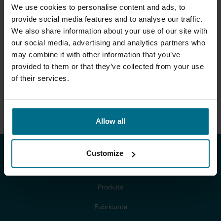
We use cookies to personalise content and ads, to
provide social media features and to analyse our traffic.
We also share information about your use of our site with
our social media, advertising and analytics partners who
POMPE À ROTOR NOYÉ TEIKOKU
may combine it with other information that you’ve
Pompe à rotor noyé Teikoku pour produits
provided to them or that they’ve collected from your use
toxiques...
of their services.
Débit 2300 m³/h
Pression 550 bar
Allow all
Customize
PRODUITS ET SERVICES
Produits
Fabricants