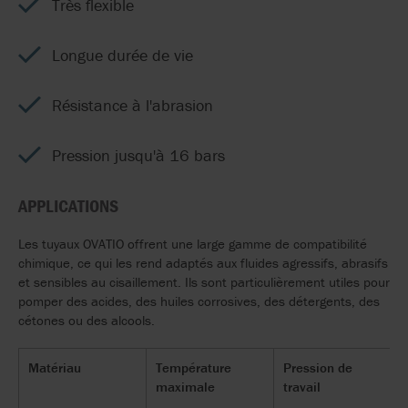
Très flexible
Longue durée de vie
Résistance à l'abrasion
Pression jusqu'à 16 bars
APPLICATIONS
Les
tuyaux
OVATIO
offrent
une
large
gamme
de
compatibilité
chimique
,
ce
qui
les
rend
adaptés
aux fluides
agressifs
,
abrasifs
et sensibles au
cisaillement
. Ils
sont
particulièrement
utiles
pour
pomper
des
acides
, des
huiles
corrosives
, des
détergents
, des
cétones
ou
des
alcools
.
Matériau
Température
Pression de
maximale
travail