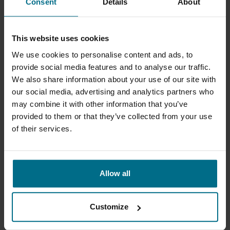
Consent
Details
About
mondiaux
.
Avez-vous
besoin
d'aide
pour
sélectionner
la bonne
pompe
pour
vos
besoins
?
N'hésitez
pas
à
nous
contacter
. Les
experts et
ingénieurs
d'AxFlow
peuvent
vous
guider dans la
sélection
, la
spécification
,
l'installation
et la
maintenance
de
This website uses cookies
votre
pompe
.
We use cookies to personalise content and ads, to
provide social media features and to analyse our traffic.
We also share information about your use of our site with
our social media, advertising and analytics partners who
5 SÉRIE(S) DE 1
may combine it with other information that you’ve
FABRICANT(S)
provided to them or that they’ve collected from your use
of their services.
RÉINITIALISER FILTRE
Allow all
CATÉGORIES
Customize
GROUPE DE PRODUITS