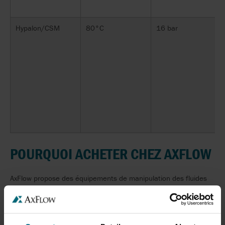
Hypalon/CSM
80°C
16 bar
POURQUOI
ACHETER
CHEZ
AXFLOW
AxFlow
propose
des
équipements
de manipulation des fluides
pour
la
gamme
la plus
large
d'industries
et
d'applications
.
Seul
chez
AxFlow,
vous
recevez
des
conseils
individuels
de la part
d'ingénieurs
de
processus
expérimentés
dans
l'industrie
et
une
sélection
des
équipements
de
technologie
de
processus
leaders