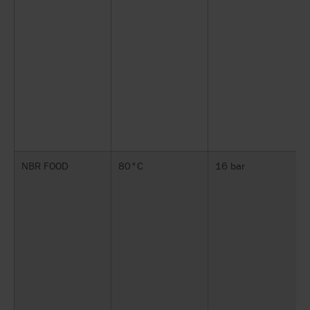
NBR FOOD
80°C
16 bar