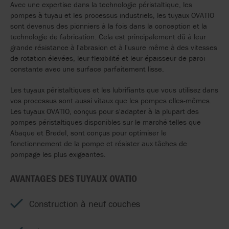
Avec
une
expertise
dans la
technologie
péristaltique
, les
pompes
à
tuyau
et les
processus
industriels
, les
tuyaux
OVATIO
sont
devenus
des
pionniers
à la
fois
dans la
conception
et la
technologie
de
fabrication
.
Cela
est principalement
dû
à
leur
grande
résistance
à
l'abrasion
et à
l'usure
même
à des
vitesses
de rotation
élevées
,
leur
flexibilité
et
leur
épaisseur
de
paroi
constante
avec
une
surface
parfaitement
lisse
.
Les
tuyaux
péristaltiques
et les
lubrifiants
que
vous
utilisez
dans
vos
processus
sont
aussi
vitaux
que
les
pompes
elles-mêmes
.
Les
tuyaux
OVATIO,
conçus
pour
s'adapter
à la
plupart
des
pompes
péristaltiques
disponibles sur le
marché
telles
que
Abaque
et
Bredel
,
sont
conçus
pour
optimiser
le
fonctionnement
de la
pompe
et
résister
aux
tâches
de
pompage
les plus
exigeantes
.
AVANTAGES
DES
TUYAUX
OVATIO
Construction à neuf couches