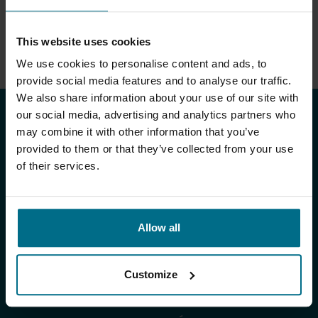
This website uses cookies
We use cookies to personalise content and ads, to
provide social media features and to analyse our traffic.
We also share information about your use of our site with
our social media, advertising and analytics partners who
PRODUTOS E SERVIÇOS
may combine it with other information that you’ve
provided to them or that they’ve collected from your use
Produtos
of their services.
FABRICANTES
AxFlow Systems
Allow all
Serviço
Customize
OVATIO mangueiras peristálticas e lubrificantes