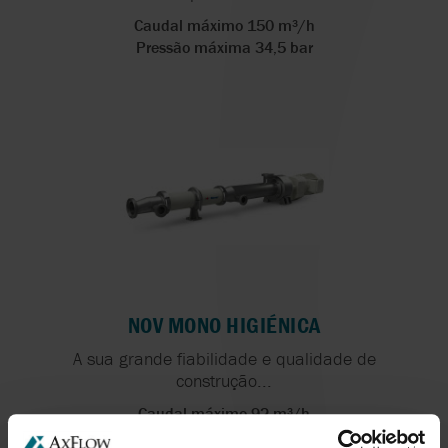
Caudal máximo 150 m³/h
Pressão máxima 34,5 bar
NOV MONO HIGIÉNICA
A sua grande fiabilidade e qualidade de
construção...
Caudal máximo 92 m³/h
Pressão máxima 12 bar