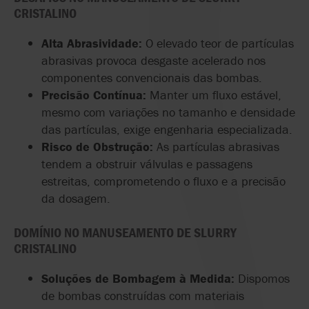
CRISTALINO
Alta
Abrasividade
:
O
elevado
teor
de
partículas
abrasivas
provoca
desgaste
acelerado
nos
componentes
convencionais
das
bombas.
Precisão
Contínua
:
Manter
um
fluxo
estável
,
mesmo
com
variações
no
tamanho
e
densidade
das
partículas
,
exige
engenharia
especializada
.
Risco
de
Obstrução
:
As
partículas
abrasivas
tendem
a
obstruir
válvulas
e
passagens
estreitas
,
comprometendo
o
fluxo
e a
precisão
da
dosagem
.
DOMÍNIO
NO
MANUSEAMENTO
DE
SLURRY
CRISTALINO
Soluções
de Bombagem à
Medida
:
Dispomos
de bombas
construídas
com
materiais