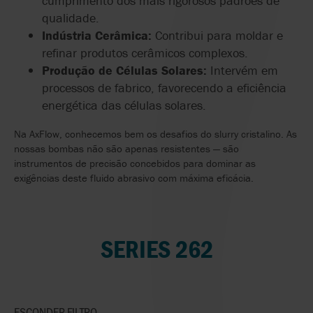
cumprimento
dos
mais
rigorosos
padrões
de
qualidade
.
Indústria
Cerâmica
:
Contribui
para
moldar
e
refinar
produtos
cerâmicos
complexos
.
Produção
de
Células
Solares
:
Intervém
em
processos
de
fabrico
,
favorecendo
a
eficiência
energética
das
células
solares.
Na AxFlow, conhecemos bem os desafios do
slurry
cristalino. As
nossas bombas não são apenas resistentes — são
instrumentos de precisão concebidos para dominar as
exigências deste fluido abrasivo com máxima eficácia.
SERIES 262
ESCONDER
FILTRO