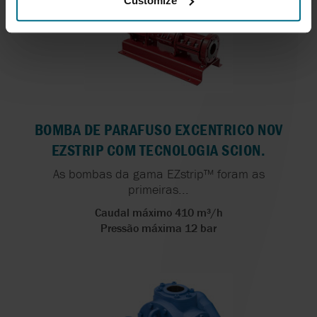
Customize
BOMBA DE PARAFUSO EXCENTRICO NOV
EZSTRIP COM TECNOLOGIA SCION.
As bombas da gama EZstrip™ foram as
primeiras...
Caudal máximo 410 m³/h
Pressão máxima 12 bar