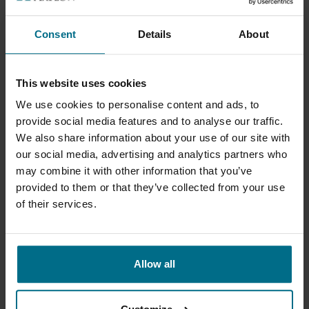
Consent
Details
About
This website uses cookies
We use cookies to personalise content and ads, to
provide social media features and to analyse our traffic.
We also share information about your use of our site with
our social media, advertising and analytics partners who
may combine it with other information that you’ve
MONO EZSTRIP
provided to them or that they’ve collected from your use
A EZstrip™ é o novo desenho revolucionário da...
of their services.
Caudal máximo 225 m³/h
Pressão máxima 12 bar
Allow all