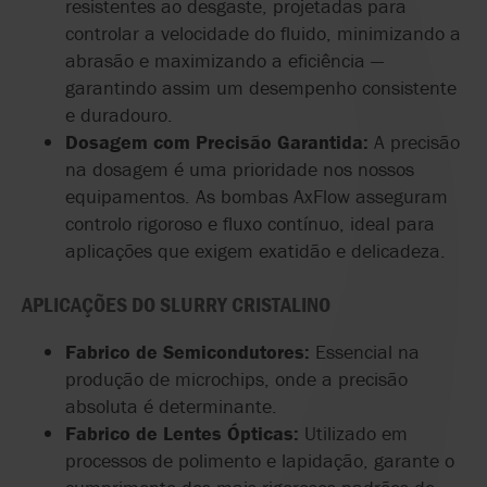
resistentes
ao
desgaste
,
projetadas
para
controlar
a
velocidade
do
fluido
,
minimizando
a
abrasão
e
maximizando
a
eficiência
—
garantindo
assim
um
desempenho
consistente
e
duradouro
.
Dosagem
com
Precisão
Garantida
:
A
precisão
na
dosagem
é
uma
prioridade
nos
nossos
equipamentos
. As bombas AxFlow
asseguram
controlo
rigoroso
e
fluxo
contínuo
, ideal para
aplicações
que
exigem
exatidão
e
delicadeza
.
APLICAÇÕES
DO
SLURRY
CRISTALINO
Fabrico
de
Semicondutores
:
Essencial
na
produção
de
microchips
, onde a
precisão
absoluta é
determinante
.
Fabrico
de
Lentes
Ópticas
:
Utilizado
em
processos
de
polimento
e
lapidação
,
garante
o