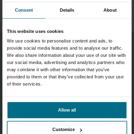
Entwickelt für hochreine
Verfahren in Pharma- und
Consent
Details
About
Biotechnologie-Anwendungen
This website uses cookies
We use cookies to personalise content and ads, to
provide social media features and to analyse our traffic.
We also share information about your use of our site with
our social media, advertising and analytics partners who
may combine it with other information that you’ve
provided to them or that they’ve collected from your use
of their services.
Allow all
Frank Koch, Dipl.-Ing.
Produktmanager: Waukesha
Customize