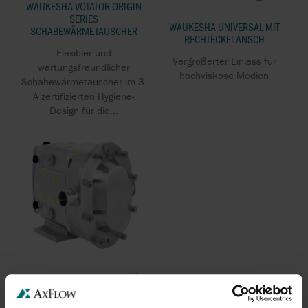
WAUKESHA VOTATOR ORIGIN
SERIES
WAUKESHA UNIVERSAL MIT
SCHABEWÄRMETAUSCHER
RECHTECKFLANSCH
Flexibler und
Vergrößerter Einlass für
wartungsfreundlicher
hochviskose Medien
Schabewärmetauscher im 3-
A zertifizierten Hygiene-
Design für die...
WAUKESHA UNIVERSAL 2 FÜR
PHARMA UND BIO-TECH