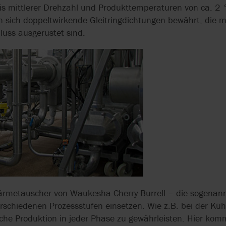
DER
bis mittlerer Drehzahl und Produkttemperaturen von ca. 2 
WASSERAUFBEREITUNG
 sich doppeltwirkende Gleitringdichtungen bewährt, die m
SINGLE-USE-AS
uss ausgerüstet sind.
HOMOGENISATO
IN MOBILER
AUSFÜHRUNG
metauscher von Waukesha Cherry-Burrell – die sogenannt
erschiedenen Prozessstufen einsetzen. Wie z.B. bei der K
he Produktion in jeder Phase zu gewährleisten. Hier komm