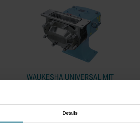
WAUKESHA UNIVERSAL MIT
RECHTECKFLANSCH
Vergrößerter Einlass für hochviskose Medien
Details