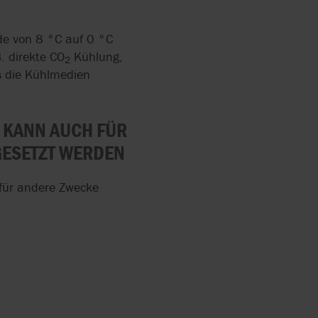
nde von 8 °C auf 0 °C
. direkte CO
Kühlung,
2
s die Kühlmedien
 KANN AUCH FÜR
GESETZT WERDEN
 für andere Zwecke