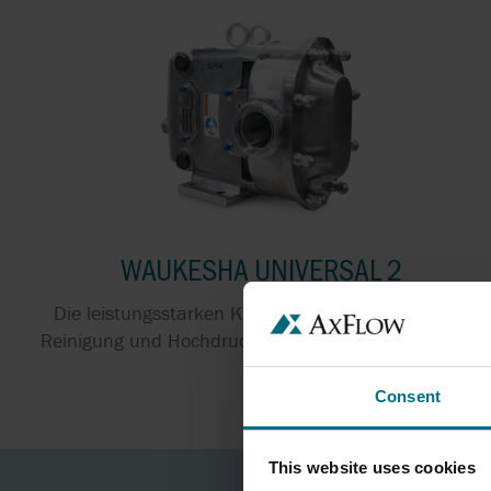
WAUKESHA UNIVERSAL 2
Die leistungsstarken Kreiskolbenpumpen, für CIP-
Reinigung und Hochdruck-Förderung in hygienischen
A...
Consent
This website uses cookies