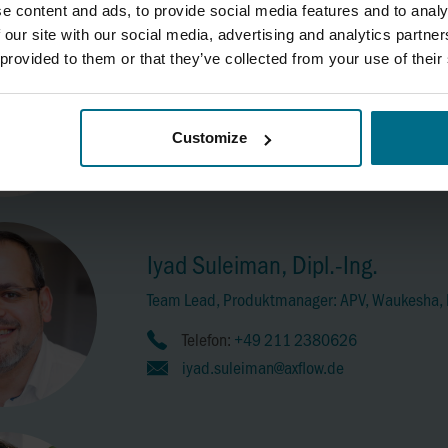
e content and ads, to provide social media features and to analy
 our site with our social media, advertising and analytics partn
Frank Koch, Dipl.-Ing.
 provided to them or that they’ve collected from your use of their
Produktmanager: Waukesha
Telefon:
+49 211 2380621
Customize
frank.koch@axflow.de
Iyad Suleiman, Dipl.-Ing.
Team Lead, Produktmanager: APV, Waukesha, E
Telefon:
+49 211 2380626
iyad.suleiman@axflow.de