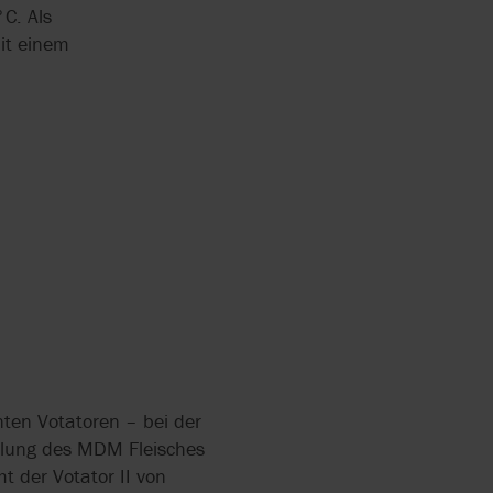
°C. Als
it einem
SEMBLIES
R-SKID
en Votatoren – bei der
ühlung des MDM Fleisches
t der Votator II von