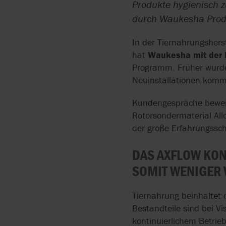
Produkte hygienisch 
ATEX
PROZESSTECHNIK FÜR
BLUE-WHITE
durch Waukesha Prod
LITHIUM-IONEN-AKKUS
CE
In der Tiernahrungshers
BOYSER
FESTSTOFFPUMPEN
hat
Waukesha mit der E
Programm. Früher wurde
BRAN+LUEBBE
SCHLAUCHPUMPEN FÜ
Neuinstallationen kommt
BETON UND ZEMENT
CAROLINA COMPONENT
Kundengespräche beweise
GROUP
SELBSTANSAUGENDE
Rotorsondermaterial Al
SCHLAUCHPUMPEN
der große Erfahrungssch
COGNITO
BITUMEN PUMPEN MIT
DAS AXFLOW KON
DISCFLO
ZAHNRADPUMPEN
SOMIT WENIGER V
EM-TEC
ENERGIEEFFIZIENTE
Tiernahrung beinhaltet 
PROZESSTECHNIK
GRUNDFOS
Bestandteile sind bei V
kontinuierlichem Betri