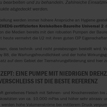
DRUCKLUFTMEMBRANPU
KAUFEN
zu bearbeiten und zu behandeln. Zahlreiche Einsatzm
FDA
ISO 9001
SERVICE SÜD
FÖRDERUNG MI
MPEN ZUR FÖRDERUNG
MICROPUMP
SANDPIPER
ukte abgedeckt werden.
DERSELBEN PU
VON LACKEN
ISO 10993
USP KLASSE VI
tellung werden immer höhere Ansprüche an Hygiene gestellt
NOV MONO UND NOV
SUNDYNE
SCHABEWÄRME
DRUCKLUFTMEMBRANPU
KENICS
HEDG-zertifizierten Kreiskolben-Baureihe Universal 2
d
R IN DER
MPEN IN DER
n die Medien bereits mit den robusten Pumpen der Baurei
SUNFLO
AUFSCHMELZUN
WASSERSTRAHLTECHNIK
R
OVATIO
 heute vermehrt die U2 mit ihren guten CIP Eigenschafte
FETTEN
S
SYSTEM CLEAN
HYGIENISCHE
n, dass technik- und nicht preisbezogen bestellt wird. V
PEDROLLO
SCHABEWÄRME
VERDRÄNGERPUMPEN
loy 88, die Wartungsfreundlichkeit und der hohe Wirkungs
R IN DER KÜHL
VIKING PUMP
atz auf dem Gebiet der Tiernahrungsförderung sind hier 
HYGIENISCHER
PROACTIVE ANALYTICS
DOPPELWELLENZERKLEI
LEBENSMITTEL
WAUKESHA CHE
NERER IN DER
ZEPT: EINE PUMPE MIT NIEDRIGEN DREH
PULSAFEEDER
BURRELL
WASSERAUFBEREITUNG
ELEKTRISCHE
ERSCHLEISS IST DIE BESTE REFERENZ
DOPPELMEMBR
POLYMERPUMPE FÜR DIE
EN
WASSERAUFBEREITUNG
oft geriebenes Fleisch mit Sehnen- und Knochenresten bi
iskositäten von ca. 10.000 mPas und höher sehr abrasiv u
PUMPEN FÜR P
STATISCHER MISCHER IN
eb werden hohe Volumenströme bei mittlerem Druck verpum
UND BIOPHARM