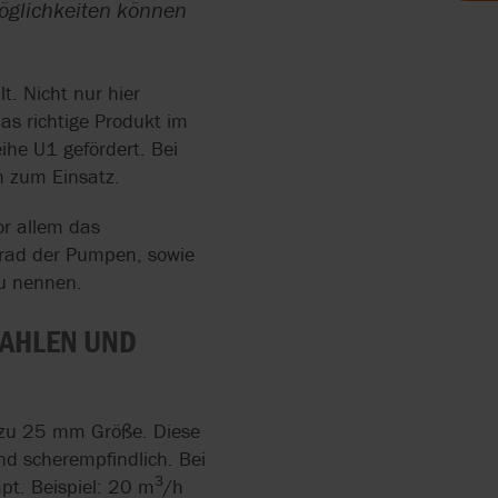
öglichkeiten können
T
MPE
. Nicht nur hier
TAUSCHE
as richtige Produkt im
he U1 gefördert. Bei
G VON
n zum Einsatz.
ERS
or allem das
TAUSCHE
grad der Pumpen, sowie
UNG
zu nennen.
RRY-
ZAHLEN UND
ANPUMP
s zu 25 mm Größe. Diese
nd scherempfindlich. Bei
HARMA
3
pt. Beispiel: 20 m
/h
A