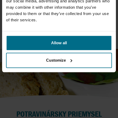
PETROCHEMICKÝ PRIEMYSEL
our social media, advertising and analytics partners who
may combine it with other information that you’ve
AxFlow má bohatú ponuku pre petrochemický priemysel,
provided to them or that they’ve collected from your use
vrátane zariadení, ktoré spĺňajú náročné normy API.
of their services.
VIAC
Allow all
Customize
POTRAVINÁRSKY PRIEMYSEL