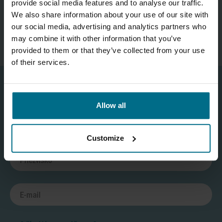
provide social media features and to analyse our traffic.
Kontaktujte nás
We also share information about your use of our site with
axflow@axflow.sk
our social media, advertising and analytics partners who
may combine it with other information that you’ve
provided to them or that they’ve collected from your use
of their services.
Vitajte v našom kontaktom formulári. Zvolte si prosím typ dopytu.
Allow all
Customize