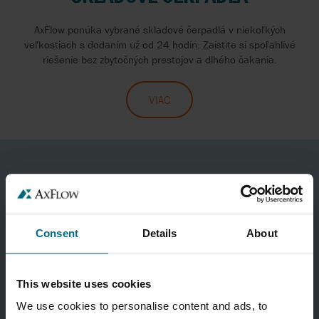
AxFlow ponúka vybrané skladové čerpadlá v niekoľkých
veľkostiach s dodaním už od 24 hodín. Zaistite si spoľahlivé
riešenie bez zbytočných prestojov a dlhého čakania.
VIAC
Consent
Details
About
This website uses cookies
We use cookies to personalise content and ads, to