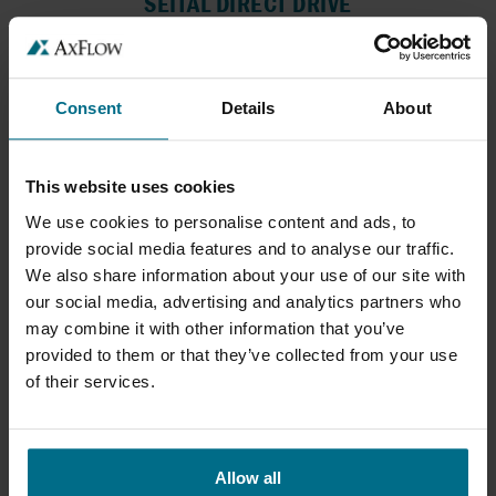
SEITAL DIRECT DRIVE
Seital Direct Drive je konfigurácia odstredivých...
Maximálny prietok 10000 l/h
Consent
Details
About
This website uses cookies
We use cookies to personalise content and ads, to
provide social media features and to analyse our traffic.
We also share information about your use of our site with
our social media, advertising and analytics partners who
may combine it with other information that you’ve
provided to them or that they’ve collected from your use
SEITAL PRE PIVOVARY
of their services.
Seital pre pivovary je odstredivé klarifikačné...
Allow all