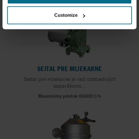
Customize
SEITAL PRE MLIEKARNE
Seital pre mliekarne je rad odstredivých
separátorov...
Maximálny prietok 65000 l/h