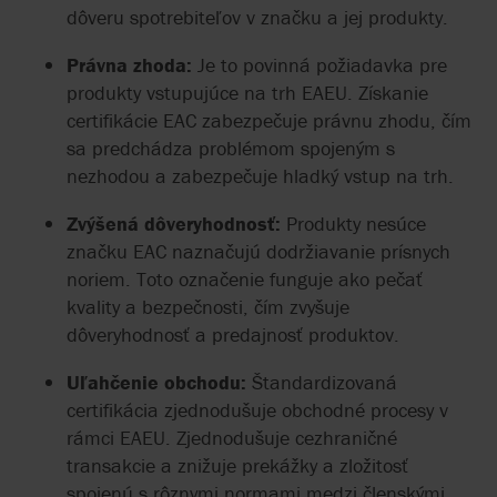
dôveru spotrebiteľov v značku a jej produkty.
Právna zhoda:
Je to povinná požiadavka pre
produkty vstupujúce na trh EAEU. Získanie
certifikácie EAC zabezpečuje právnu zhodu, čím
sa predchádza problémom spojeným s
nezhodou a zabezpečuje hladký vstup na trh.
Zvýšená dôveryhodnosť:
Produkty nesúce
značku EAC naznačujú dodržiavanie prísnych
noriem. Toto označenie funguje ako pečať
kvality a bezpečnosti, čím zvyšuje
dôveryhodnosť a predajnosť produktov.
Uľahčenie obchodu:
Štandardizovaná
certifikácia zjednodušuje obchodné procesy v
rámci EAEU. Zjednodušuje cezhraničné
transakcie a znižuje prekážky a zložitosť
spojenú s rôznymi normami medzi členskými