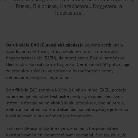
Ruska, Bieloruska, Kazachstanu, Kyrgystanu a
Tadžikistanu.
Certifikácia EAC (Euroázijská zhoda)
je povinná certifikácia
vyžadovaná pre tovar, ktorý cirkuluje v rámci Euroázijskej
hospodárskej únie (EAEU), do ktorej patria Rusko, Arménsko,
Bielorusko, Kazachstan a Kirgizsko. Certifikácia EAC potvrdzuje,
že produkty spĺňajú kvalitatívne a bezpečnostné normy
definované predpismi tejto únie.
Certifikácia EAC zohráva kľúčovú úlohu v rámci EAEU, pretože
zabezpečuje jednotné technické predpisy naprieč členskými
štátmi. Vzťahuje sa na širokú škálu produktov, ako sú stroje,
elektronika, chemikálie a ďalšie, čím sa zabezpečuje jednotnosť
kvalitatívnych a bezpečnostných štandardov.
Táto certifikácia dôkladne overuje súlad s bezpečnostnými,
kvalitatívnymi a environmentálnymi normami, čím zaručuje, že