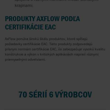
krajinami.
PRODUKTY AXFLOW PODĽA
CERTIFIKÁCIE EAC
AxFlow ponúka širokú škálu produktov, ktoré spĺňajú
požiadavky certifikácie EAC. Tieto produkty zodpovedajú
prísnym normám certifikácie EAC, čo zabezpečuje vysokú kvalitu
konštrukcie a výkon v kritických aplikáciách naprieč rôznymi
priemyselnými odvetviami.
70 SÉRIÍ 6 VÝROBCOV