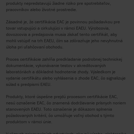
produkty nepredstavujú žiadne riziko pre spotrebiteľov,
pracovníkov alebo životné prostredie.
Zásadné je, že certifikácia EAC je povinnou požiadavkou pre
tovar vstupujúci a cirkulujúci v rámci EAEU. Výrobcovia,
dovozcovia a predajcovia musia získať tento certifikát, aby
mohli vstúpiť na trh EAEU, čím sa zdôrazňuje jeho nevyhnutná
úloha pri uľahčovaní obchodu.
Proces certifikácie zahŕňa predkladanie podrobnej technickej
dokumentácie, vykonávanie testov v akreditovaných
laboratóriách a dôkladné hodnotenie zhody. Výsledkom je
vydanie certifikátu alebo vyhlásenia o zhode EAC, čo signalizuje
súlad s predpismi EAEU.
Produkty, ktoré úspešne prejdú procesom certifikácie EAC,
nesú označenie EAC, čo znamená dodržiavanie prísnych noriem
stanovených EAEU. Toto označenie je dôkazom splnenia
požadovaných kritérií, čo umožňuje voľný obchod s týmto
produktom v rámci únie.
V rôznych priemyselných odvetviach, ako sú výroba, elektronika,