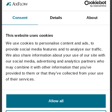
Consent
Details
About
This website uses cookies
We use cookies to personalise content and ads, to
provide social media features and to analyse our traffic.
SANDPIPER STANDARD DUTY KOVOVÉ
We also share information about your use of our site with
our social media, advertising and analytics partners who
VYHOTOVENIE
may combine it with other information that you’ve
SANDPIPER Standard Duty kovové vyhotovenie
provided to them or that they’ve collected from your use
je...
of their services.
Maximálny prietok 1078 l/min
Maximálny tlak 8,6 bar
Allow all