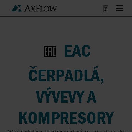
EAC
ČERPADLÁ,
VÝVEVY A
KOMPRESORY
EAC sú certifikáty, ktoré sa vzťahujú na produkty pre trhy