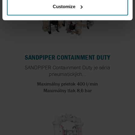
Customize
SANDPIPER CONTAINMENT DUTY
SANDPIPER Containment Duty je séria
pneumatických...
Maximálny prietok 400 l/min
Maximálny tlak 8,6 bar