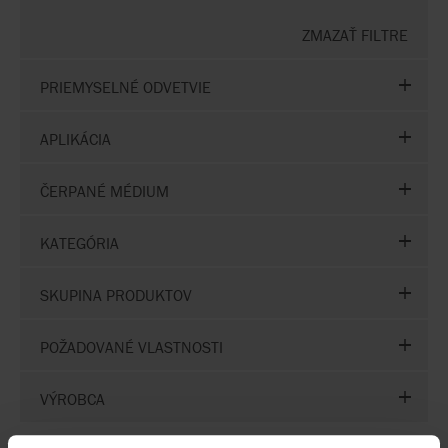
ZMAZAŤ FILTRE
PRIEMYSELNÉ ODVETVIE
APLIKÁCIA
ČERPANÉ MÉDIUM
KATEGÓRIA
SKUPINA PRODUKTOV
POŽADOVANÉ VLASTNOSTI
VÝROBCA