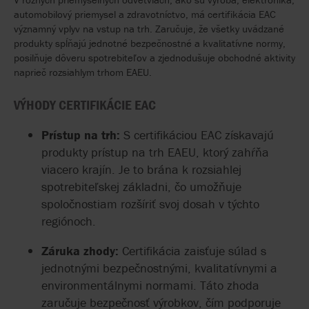
automobilový priemysel a zdravotníctvo, má certifikácia EAC
významný vplyv na vstup na trh. Zaručuje, že všetky uvádzané
produkty spĺňajú jednotné bezpečnostné a kvalitatívne normy,
posilňuje dôveru spotrebiteľov a zjednodušuje obchodné aktivity
naprieč rozsiahlym trhom EAEU.
VÝHODY CERTIFIKÁCIE EAC
Prístup na trh:
S certifikáciou EAC získavajú
produkty prístup na trh EAEU, ktorý zahŕňa
viacero krajín. Je to brána k rozsiahlej
spotrebiteľskej základni, čo umožňuje
spoločnostiam rozšíriť svoj dosah v týchto
regiónoch.
Záruka zhody:
Certifikácia zaisťuje súlad s
jednotnými bezpečnostnými, kvalitatívnymi a
environmentálnymi normami. Táto zhoda
zaručuje bezpečnosť výrobkov, čím podporuje