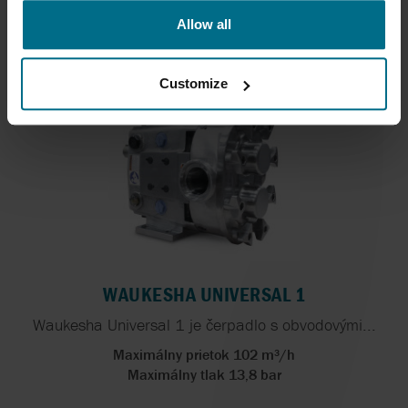
Maximálny prietok 102 m³/h
Allow all
Maximálny tlak 34,5 bar
Customize
WAUKESHA UNIVERSAL 1
Waukesha Universal 1 je čerpadlo s obvodovými...
Maximálny prietok 102 m³/h
Maximálny tlak 13,8 bar