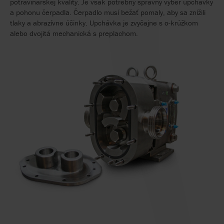
potravinárskej kvality. Je však potrebný správny výber upchávky
a pohonu čerpadla. Čerpadlo musí bežať pomaly, aby sa znížili
tlaky a abrazívne účinky. Upchávka je zvyčajne s o-krúžkom
alebo dvojitá mechanická s preplachom.