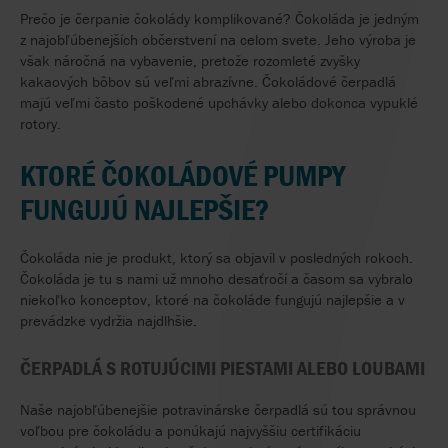
Prečo je čerpanie čokolády komplikované? Čokoláda je jedným
z najobľúbenejších občerstvení na celom svete. Jeho výroba je
však náročná na vybavenie, pretože rozomleté zvyšky
kakaových bôbov sú veľmi abrazívne. Čokoládové čerpadlá
majú veľmi často poškodené upchávky alebo dokonca vypuklé
rotory.
KTORÉ ČOKOLÁDOVÉ PUMPY
FUNGUJÚ NAJLEPŠIE?
Čokoláda nie je produkt, ktorý sa objavil v posledných rokoch.
Čokoláda je tu s nami už mnoho desaťročí a časom sa vybralo
niekoľko konceptov, ktoré na čokoláde fungujú najlepšie a v
prevádzke vydržia najdlhšie.
ČERPADLÁ S ROTUJÚCIMI PIESTAMI ALEBO LOUBAMI
Naše najobľúbenejšie potravinárske čerpadlá sú tou správnou
voľbou pre čokoládu a ponúkajú najvyššiu certifikáciu