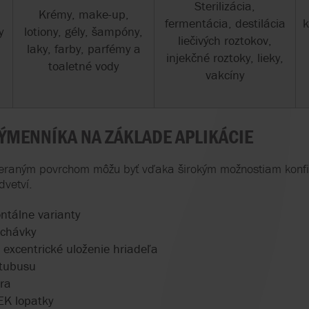
Sterilizácia,
Krémy, make-up,
fermentácia, destilácia
k
y
lotiony, gély, šampóny,
liečivých roztokov,
laky, farby, parfémy a
injekčné roztoky, lieky,
toaletné vody
vakcíny
ÝMENNÍKA NA ZÁKLADE APLIKÁCIE
ieraným povrchom môžu byť vďaka širokým možnostiam konfi
dvetví.
ontálne varianty
pchávky
 excentrické uloženie hriadeľa
 tubusu
ora
EK lopatky