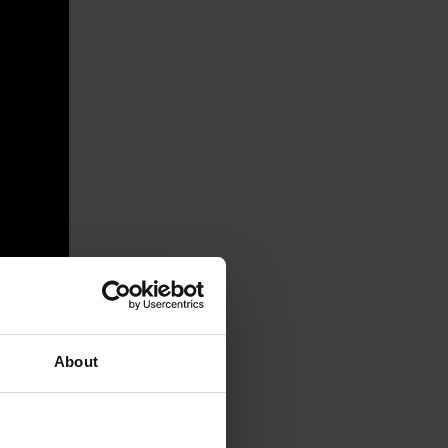
About
sokú účinnosť pri
 dvoma médiami, čo