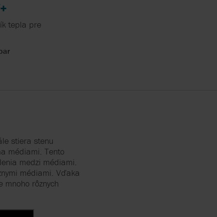
T+
ík tepla pre
bar
le stiera stenu
ma médiami. Tento
delenia medzi médiami.
kóznymi médiami. Vďaka
re mnoho rôznych