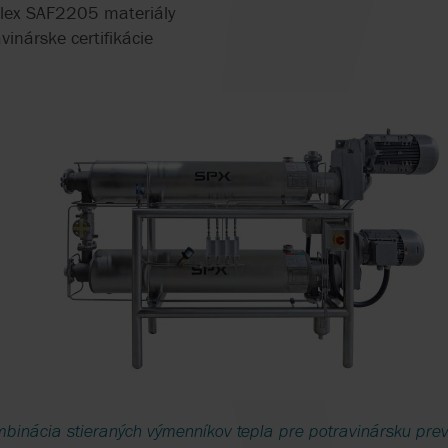
lex SAF2205 materiály
inárske certifikácie
binácia stieraných výmenníkov tepla pre potravinársku pre