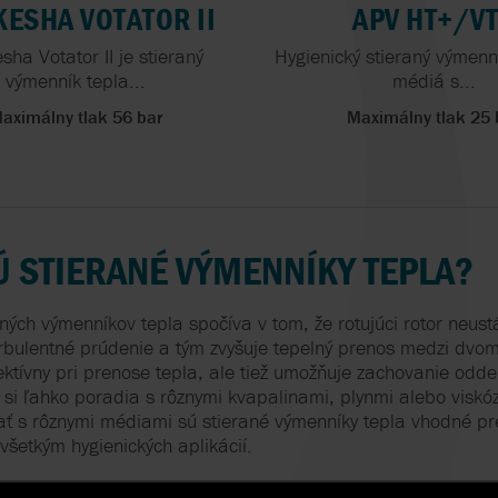
ESHA VOTATOR II
APV HT+/V
ha Votator II je stieraný
Hygienický stieraný výmenn
výmenník tepla...
médiá s...
aximálny tlak 56 bar
Maximálny tlak 25 
 STIERANÉ VÝMENNÍKY TEPLA?
ných výmenníkov tepla spočíva v tom, že rotujúci rotor neustá
urbulentné prúdenie a tým zvyšuje tepelný prenos medzi dvo
fektívny pri prenose tepla, ale tiež umožňuje zachovanie od
a si ľahko poradia s rôznymi kvapalinami, plynmi alebo vis
vať s rôznymi médiami sú stierané výmenníky tepla vhodné p
všetkým hygienických aplikácií.