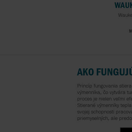
WAUK
Waukes
M
AKO FUNGUJÚ
Princíp fungovania stiera
výmenníka, čo vytvára t
proces je nielen veľmi e
Stierané výmenníky tepl
svojej schopnosti praco
priemyselných, ale predo