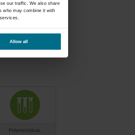
se our traffic. We also share
ers who may combine it with
tretnete s teplotnou
 services.
Allow all
Polymerizácia,