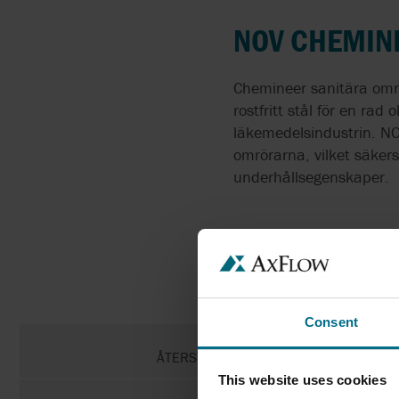
NOV CHEMIN
Chemineer sanitära omrör
rostfritt stål för en rad
läkemedelsindustrin. NO
omrörarna, vilket säkers
underhållsegenskaper.
2
Consent
ÅTERSTÄLL FILTER
This website uses cookies