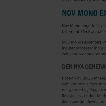
ABAQUE
KONSULTATION
KROSSA FASTA
SERVICEARTIKLAR
PARTIKLAR MED
NOV MONO E
RENSSKÄRARE
ABEL
UNDERHÅLL &
REPARATION
AGROMETER
Nov Mono började tillv
INSTALLATION
tillhandahålla kvalitets
ALMATEC
NOV Monos excenterskruv
AKUT HJÄLP
industriprocesser inom d
APV | SPX FLOW
och snabb demontering f
LOGISTIK
ATLAS COPCO
DEN NYA GENER
BLACKMER
I början av 2026 lanse
och Compact C förs s
CAROLINA COMPONENT
GROUP
design med ny färgsättn
livscykelkostnader. Med 
EDWARDS
flödesområde över samtl