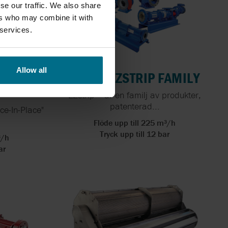
se our traffic. We also share
ers who may combine it with
 services.
Allow all
UMP -
MONO EZSTRIP FAMILY
P
EZstrip™ är en familj av produkter,
patenterad...
e-In-Place"
Flöde upp till 225 m³/h
Tryck upp till 12 bar
³/h
ar