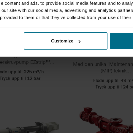
e content and ads, to provide social media features and to analy
 our site with our social media, advertising and analytics partn
 provided to them or that they’ve collected from your use of their
Customize
ONO EZSTRIP
EZSTRIP CAKE P
TRÅGPUM
n 3:e generationens
terskruvpump EZstrip™...
Med den unika "Maintenanc
(MIP)-teknik...
löde upp till 225 m³/h
Tryck upp till 12 bar
Flöde upp till 49 m
Tryck upp till 24 b