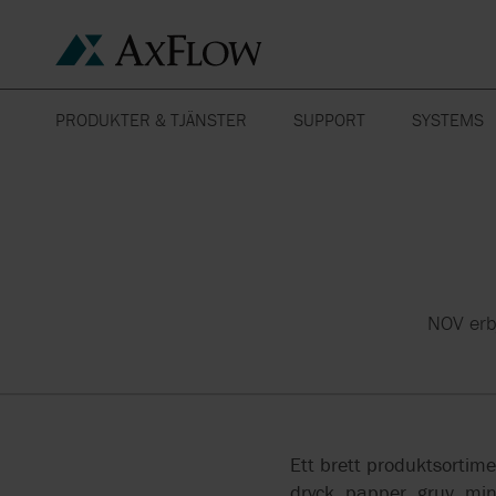
PRODUKTER & TJÄNSTER
SUPPORT
SYSTEMS
BERÄKNINGSPROGRAM
KEMISK IN
PRODUKTER
SEGMENT
FLÖDESMÄTARE
JORDBRUK
LIVSMEDEL
TILLVERKARE
AXFLOWS LÖSNING TILL
HOMOGENISATORER
LIVSMEDELSINDUST
PETROKEMI
DIN APPLIKATION
LÄKEMEDE
SERVICE
KVARNAR
KOSMETIK OCH
BROSCHYRER &
HUDVÅRD
NOV erb
UTRUSTNIN
REFERENSER
CENTRALLAGER
MIXERS OCH
STÅL
OMRÖRARE
PAPPERS- OCH
RENING AV
MASSAINDUSTRI
AVLOPPSVA
OPEN PLANT
OCTONIQ
CLEANING
GRUVNÄRING
Ett brett produktsortim
dryck, papper, gruv, min