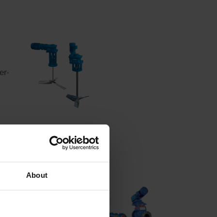
er-
RE
About