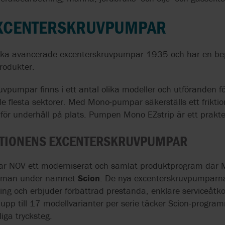
ISO 9001:2015
HERMAG PUMPS
ÖVERVAKNING
NOGGRANN DOSERING:
SEGMENTARTIKLAR
RICHTER
UTBILDNING
REFERENSER
PERSONAL
NYCKELN TILL
RETUR AV GODS &
LAGER
XCENTERSKRUVPUMPAR
FRAMGÅNG VID
HIMMEL TECHNOLOGIES
KVALITETSSÄKRING
SAVIO
KONTRAKT
LEVERANSVILLKOR
TILLVERKNING
WEBSITE POLICY
JOHNSON PUMP
SYSTEM DESIGN
SCHMITT
AXFLOW SERVIC
erka avancerade excenterskruvpumpar 1935 och har en bep
CIRKULÄR EKO
produkter.
LIGHTNIN | SPX FLOW
SEITAL | SPX F
pumpar finns i ett antal olika modeller och utföranden för
e flesta sektorer. Med Mono-pumpar säkerställs ett friktion
MAAG
SK PUMPER
ör underhåll på plats. Pumpen Mono EZstrip är ett prakt
MALEMA
STATIFLO
ATIONENS EXCENTERSKRUVPUMPAR
MASUKO
STELZER
rar NOV ett moderniserat och samlat produktprogram där M
amman under namnet
Scion
. De nya excenterskruvpumparn
S
MICROFLUIDICS
STERIDOSE
ing och erbjuder förbättrad prestanda, enklare serviceåtk
upp till 17 modellvarianter per serie täcker Scion-program
MOUVEX
SYSTEM CLEAN
iga trycksteg.