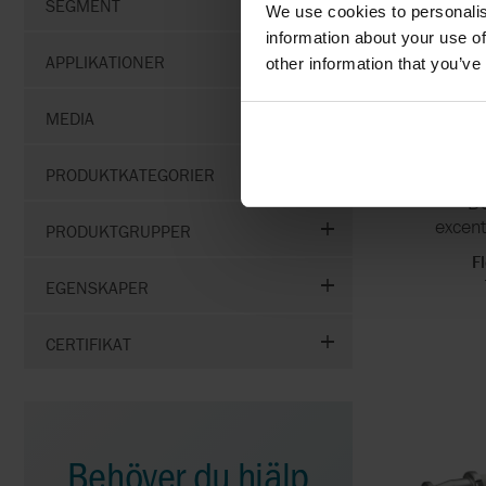
SEGMENT
We use cookies to personalis
information about your use of
APPLIKATIONER
other information that you’ve
MEDIA
M
PRODUKTKATEGORIER
De
excen
PRODUKTGRUPPER
F
EGENSKAPER
CERTIFIKAT
Behöver du hjälp