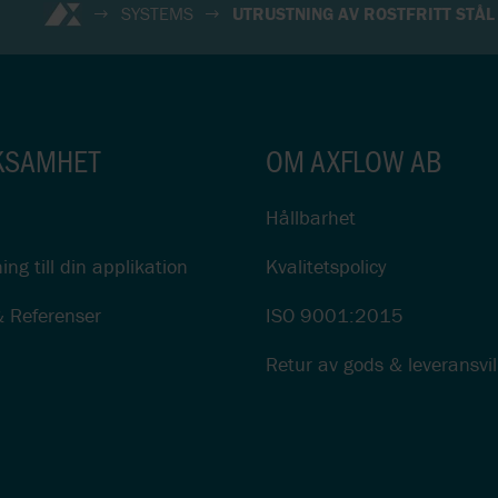
SYSTEMS
UTRUSTNING AV ROSTFRITT STÅL
KSAMHET
OM AXFLOW AB
Hållbarhet
ing till din applikation
Kvalitetspolicy
& Referenser
ISO 9001:2015
Retur av gods & leveransvil