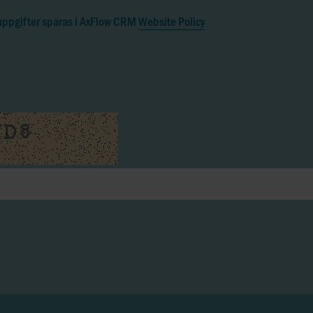
 uppgifter sparas i AxFlow CRM
Website Policy