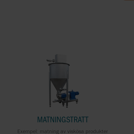
KUNDTIDNINGAR OCH
DIN GUID
BROSCHYRER
OPTIME
E OCH
NOMI
LOW
MATNINGSTRATT
ERS
Exempel: matning av viskösa produkter