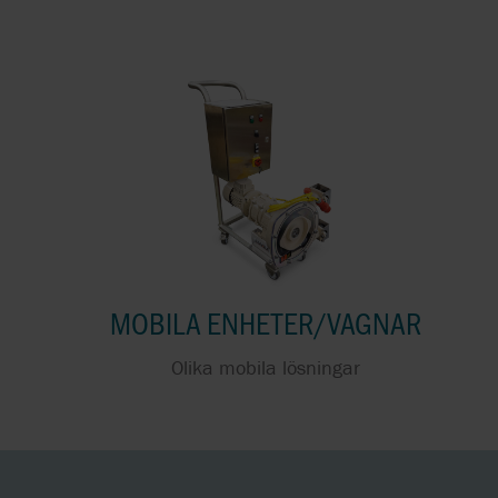
ELMO RIETSCHLE
EM-TEC
ENVIROGEAR
ESCO-LABOR
GRUNDFOS
ROTOS
MOBILA ENHETER/VAGNAR
Olika mobila lösningar