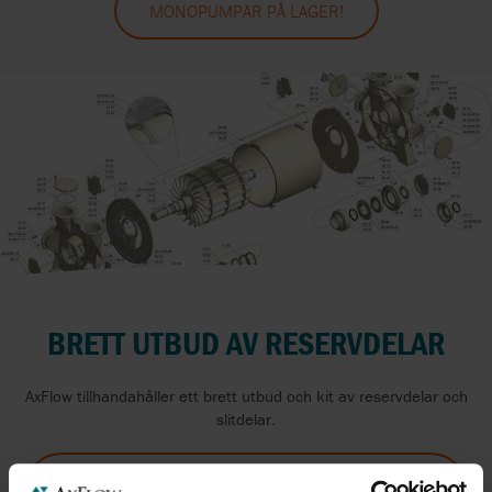
MONOPUMPAR PÅ LAGER!
BRETT UTBUD AV RESERVDELAR
AxFlow tillhandahåller ett brett utbud och kit av reservdelar och
slitdelar.
BRETT UTBUD OCH KIT AV RESERVDELAR OCH