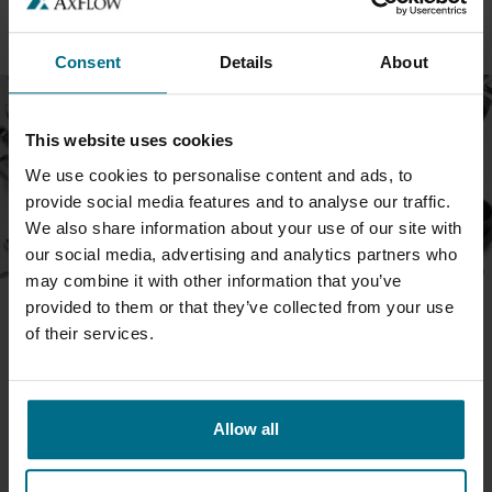
SLITDELAR
Consent
Details
About
This website uses cookies
We use cookies to personalise content and ads, to
provide social media features and to analyse our traffic.
We also share information about your use of our site with
our social media, advertising and analytics partners who
may combine it with other information that you’ve
provided to them or that they’ve collected from your use
of their services.
MONO RESERVDELAR
En komplett serie med Mono reservdelar för alla dina
reservdelsbehov.
Allow all
MONO RESERVDELAR