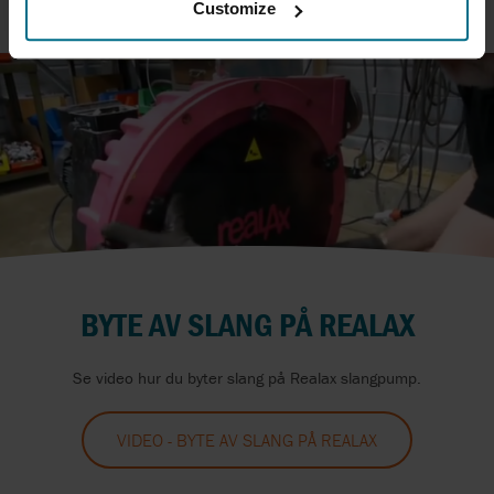
Customize
BYTE AV SLANG PÅ REALAX
Se video hur du byter slang på Realax slangpump.
VIDEO - BYTE AV SLANG PÅ REALAX