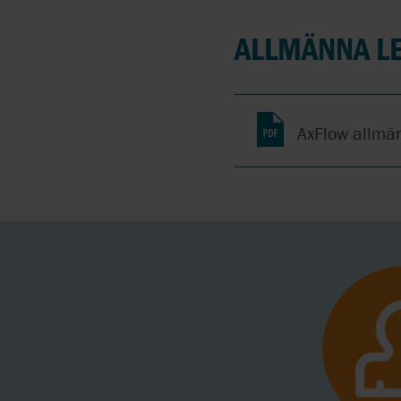
ELMO RIETSCHLE
ALLMÄNNA L
EM-TEC
ENVIROGEAR
AxFlow allmä
ESCO-LABOR
GRUNDFOS
ROTOS