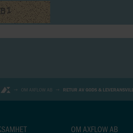
OM AXFLOW AB
RETUR AV GODS & LEVERANSVIL
KSAMHET
OM AXFLOW AB