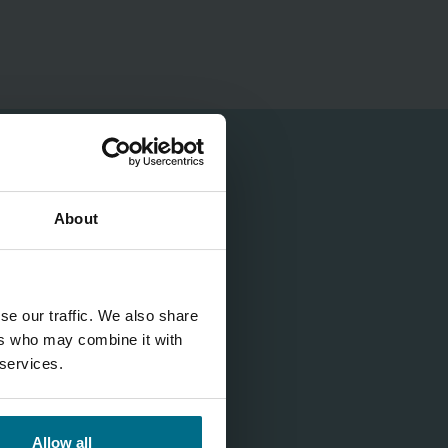
About
se our traffic. We also share
ers who may combine it with
 services.
Allow all