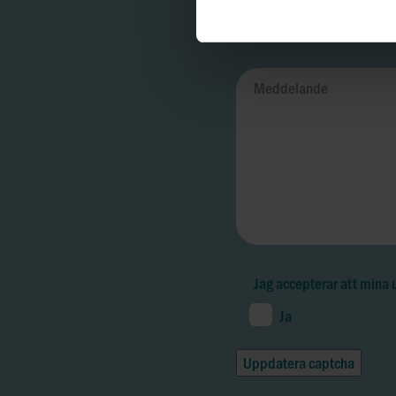
Jag accepterar att mina
Ja
Uppdatera captcha