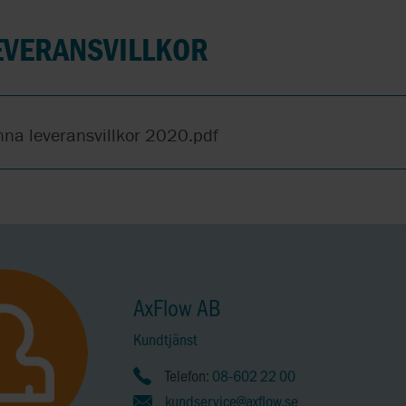
NOV
SYSTEM ONE
EVERANSVILLKOR
OBL
WAUKESHA CHE
BURRELL
PLENTY BY SPX FLOW
WILDEN
nna leveransvillkor 2020.pdf
PROACTIVE ANALYTICS
WINKWORTH
QUATTROFLOW
WITTIG
REALAX
YSTRAL
AxFlow AB
Kundtjänst
Telefon:
08-602 22 00
kundservice@axflow.se