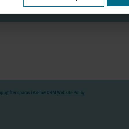
 uppgifter sparas i AxFlow CRM
Website Policy