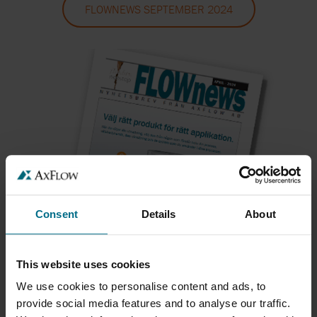
FLOWNEWS SEPTEMBER 2024
Consent
Details
About
FLOWNEWS APRIL 2024
Nytt nummer av FLOWnews med Edwards vakuumpumpar, APV
This website uses cookies
och mycket annat.
We use cookies to personalise content and ads, to
provide social media features and to analyse our traffic.
FLOWNEWS APRIL 2024