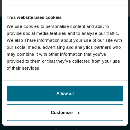
pomôžeme ho prekonať.
This website uses cookies
We use cookies to personalise content and ads, to
PRODUKTY A SLUŽBY
provide social media features and to analyse our traffic.
We also share information about your use of our site with
Produkty
our social media, advertising and analytics partners who
may combine it with other information that you’ve
Výrobcovia
provided to them or that they’ve collected from your use
of their services.
Systémy
Služby
Allow all
Centrálny európsky sklad
APLIKÁCIE A PODPORA
Customize
Priemyselné odvetvia