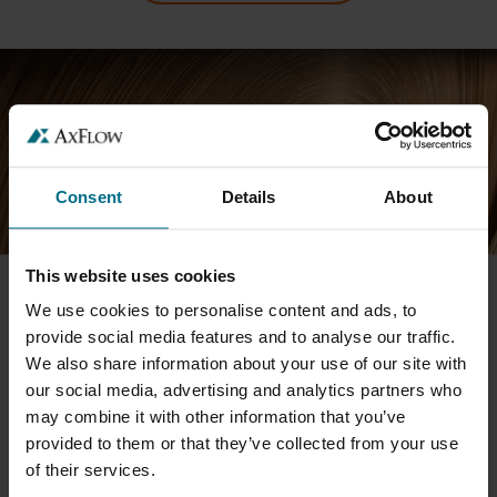
Consent
Details
About
This website uses cookies
We use cookies to personalise content and ads, to
provide social media features and to analyse our traffic.
We also share information about your use of our site with
PAPPERS- OCH MASSAINDUSTRI
our social media, advertising and analytics partners who
may combine it with other information that you’ve
AxFlow AB har under många decennier varit en viktig
provided to them or that they’ve collected from your use
leverantör av specialpumpar för svensk papper- och
of their services.
massaindustri.