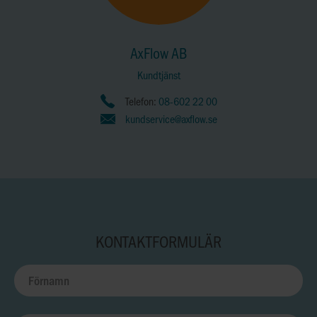
AxFlow AB
Kundtjänst
Telefon:
08-602 22 00
kundservice@axflow.se
KONTAKTFORMULÄR