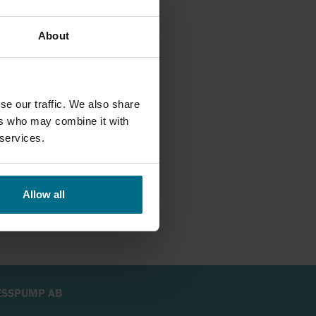
arkt teknisk kompetens
About
RRY-
 inom segmenten kemisk
s- och
a distributörerna av
se our traffic. We also share
ers who may combine it with
 services.
Allow all
ESSPUMP AB