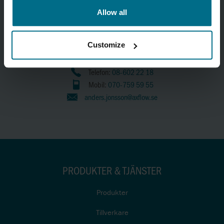
Allow all
Anders Jönsson
Customize
Marknadsansvarig Hygien & Livsmedel
Telefon:
08-602 22 18
Mobil:
070-759 59 55
anders.jonsson@axflow.se
PRODUKTER & TJÄNSTER
Produkter
Tillverkare