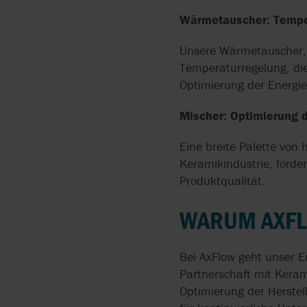
DRUCKLUFTVERBRAUC
Wärmetauscher: Temper
DURCH EFFIZIENTE
DRUCKLUFTMEMBRAN
Unsere Wärmetauscher, 
Temperaturregelung, die 
MEDIEN MIT HOHEM
FESTSTOFFANTEIL
Optimierung der Energiee
FÖRDERN
Mischer: Optimierung 
PUMPEN FÜR SÄUREN
Eine breite Palette von
Keramikindustrie, förde
CIP-REINIGUNG UND
Produktqualität.
LEBENSMITTEL-
FÖRDERUNG MIT
WARUM AXF
DERSELBEN PUMPE
Bei AxFlow geht unser E
Partnerschaft mit Kera
Optimierung der Herstel