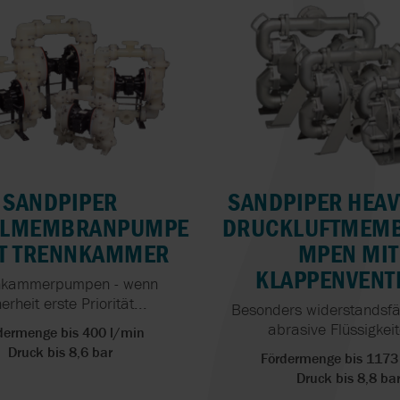
SANDPIPER
SANDPIPER HEAV
ELMEMBRANPUMPE
DRUCKLUFTMEM
IT TRENNKAMMER
MPEN MIT
KLAPPENVENT
nkammerpumpen - wenn
erheit erste Priorität...
Besonders widerstandsfä
abrasive Flüssigkeit
dermenge bis 400 l/min
Druck bis 8,6 bar
Fördermenge bis 1173
Druck bis 8,8 ba