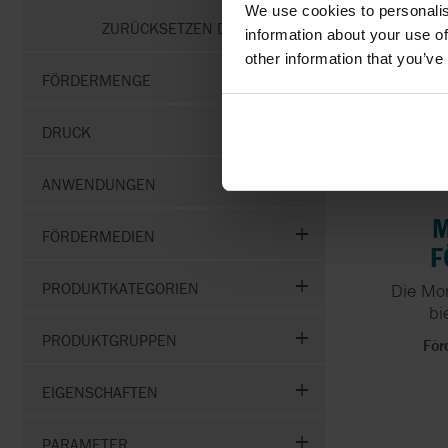
We use cookies to personalis
ZURÜCKSETZEN DES FILTERS
information about your use of
other information that you’ve
FÖRDERMENGE
DRUCK
ANWENDUNGEN
M
FÖRDERMEDIEN
F
PRODUKTKATEGORIEN
Die Mo
bi
PRODUKTGRUPPEN
För
EIGENSCHAFTEN
PARAMETER