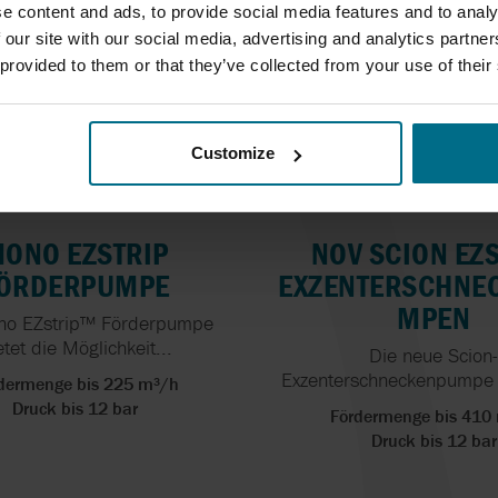
e content and ads, to provide social media features and to analy
 our site with our social media, advertising and analytics partn
 provided to them or that they’ve collected from your use of their
Customize
ONO EZSTRIP
NOV SCION EZ
ÖRDERPUMPE
EXZENTERSCHNE
MPEN
no EZstrip™ Förderpumpe
etet die Möglichkeit...
Die neue Scion
Exzenterschneckenpumpe st
dermenge bis 225 m³/h
Druck bis 12 bar
Fördermenge bis 410
Druck bis 12 bar