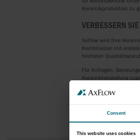
für kontinuierliche Unt
Keramikproduktion zu g
VERBESSERN SIE
AxFlow wird Ihre Kerami
Kombination mit erstklas
höchsten Qualitätsstand
Für Anfragen, Beratunge
Keramikherstellung zug
revolutionieren wir Ihre
Consent
49 
This website uses cookies