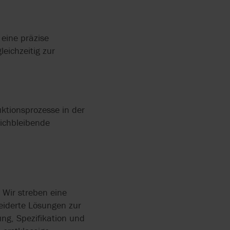
RUNG:
 ZU
NGEN IN
ON
eine präzise
leichzeitig zur
R-SKID
uktionsprozesse in der
eichbleibende
 Wir streben eine
eiderte Lösungen zur
ng, Spezifikation und