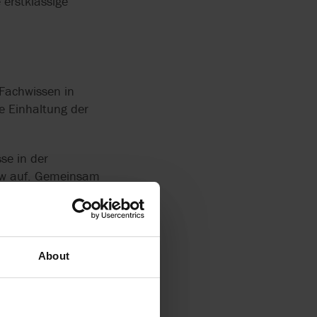
 erstklassige
 Fachwissen in
ie Einhaltung der
se in der
low auf. Gemeinsam
About
R(N)