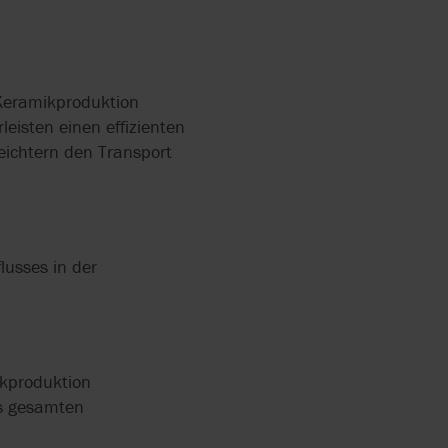
RGUNG
NTE
NGSANLAGEN
 Keramikproduktion
UMPEN
sten einen effizienten
eichtern den Transport
ZERKLEINERER
EREITUNG
flusses in der
 FÜR DIE
EREITUNG
NECKENPUMPE
AMM IN
kproduktion
EREITUNG
es gesamten