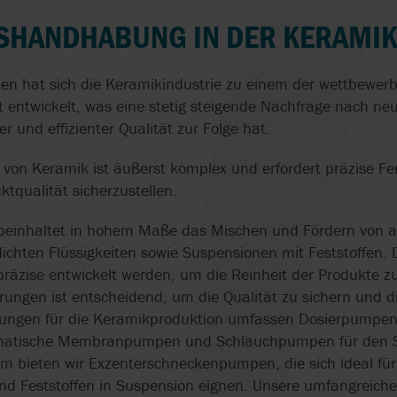
QUALITÄTSSICHERUNG
EC 1935/2004
ISO 14001
DOSIERPUMPEN FÜR
SELBSTANSAUG
TSHANDHABUNG IN DER KERAMIK
OVATIO
TREBOR
AXFLOW SERVIC
CHEMIKALIEN
SCHLAUCHPUM
SYSTEME & SKIDS
EHEDG
KREISLAUFWIRT
ISO 9001
PEDROLLO
TUMA
ten hat sich die Keramikindustrie zu einem der wettbewer
DRUCKLUFTMEMBRANPUMPEN
SCHOKOLADE
EN 733 & DIN 24255
USP
 entwickelt, was eine stetig steigende Nachfrage nach ne
FÜR LEBENSMITTEL
LECKAGEFREI U
PULSAFEEDER
VIKING PUMP
r und effizienter Qualität zur Folge hat.
SCHONEND FÖ
FÖRDERN UND
REALAX
WAUKESHA CHE
 von Keramik ist äußerst komplex und erfordert präzise F
EN
STRUKTURIEREN IN DER
ZAHNRADPUMPE
BURRELL
tqualität sicherzustellen.
N
KÄSEPRODUKTION
BITUMEN-
VERARBEITUNG
beinhaltet in hohem Maße das Mischen und Fördern von ab
RN
HOCHDRUCK-
chten Flüssigkeiten sowie Suspensionen mit Feststoffen. 
SCHLAUCHPUMPEN
ZERKLEINERER 
äzise entwickelt werden, um die Reinheit der Produkte zu
BIOGASGEWINN
ungen ist entscheidend, um die Qualität zu sichern und di
HOPFENEXTRAKT IN
ungen für die Keramikproduktion umfassen Dosierpumpen 
BIERWÜRZE
LECKAGEFREIE
EINARBEITEN
ZAHNRADPUMP
umatische Membranpumpen und Schlauchpumpen für den Sc
m bieten wir Exzenterschneckenpumpen, die sich ideal für
DREHKOLBENPUMPEN IN
KONSTANTE
und Feststoffen in Suspension eignen. Unsere umfangreich