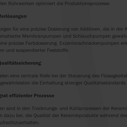
PUMPEN
DER WEININDUSTRIE
WASSERVERSO
alen Rührwerken optimiert die Produktionsprozesse.
DURCH EFFIZIE
LUNG
DRUCKERHÖHU
sferlösungen
INDUSTRIEPUMPEN FÜR
BRAUEREIEN
HYGIENISCHE
gen für eine präzise Dosierung von Additiven, die in der
VERDRÄNGERP
eumatische Membranpumpen und Schlauchpumpen gewährlei
KIESELGUR-DOSIERUNG
CHTUNG
IN DER BRAUEREI
eine präzise Farbdosierung. Exzenterschneckenpumpen erl
DOPPELWELLEN
en und suspendierter Feststoffe.
IN DER
MOLCHBARE VENTILE
ABWASSERAUFB
 Qualitätssicherung
PRÄZISE CHEMIKALIEN-
ielen eine zentrale Rolle bei der Steuerung des Flüssigkeits
POLYMERPUMPE
DOSIERPUMPEN IN DER
N
ABWASSERAUFB
ewährleisten die Einhaltung strenger Qualitätsstandards.
WASSERAUFBEREITUNG
at effizienter Prozesse
EXZENTERSCH
ROLLEN-
FÖRDERT SCHL
SCHLAUCHPUMPEN
n sind in den Trocknungs- und Kühlprozessen der Kerami
DER
ABWASSERAUFB
en dazu bei, die Qualität der Keramikprodukte während d
SCHLAUCHPUMPEN FÜR
ufrechtzuerhalten.
DIE LEBENSMITTEL-