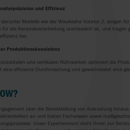
H
PRÄZISE DOSIE
HERSTELLUNG
aturpräzision und Effizienz
DER SCHLÜSSEL
PUMPEN
SPITZENLEISTU
DER PRODUKTI
darunter Modelle wie der Waukesha Votator 2, sorgen für 
für die Keramikverarbeitung unerlässlich ist, und tragen g
HOMOGENISATO
ffizienz bei.
IN MOBILER
AUSFÜHRUNG
der Produktionskonsistenz
 horizontalen und vertikalen Rührwerken optimiert die Prod
rt eine effiziente Durchmischung und gewährleistet eine gl
LOW?
ngagement über die Bereitstellung von Ausrüstung hinaus.
mikherstellern an und bieten Fachwissen sowie maßgeschn
lungsprozesse. Unser Expertenteam steht Ihnen zur Beratu