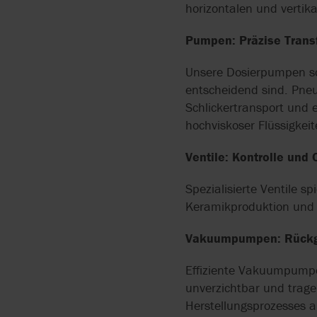
DRUCKLUFTMEMBRAN
horizontalen und vertik
IN DER
OBERFLÄCHENBEHAND
Pumpen: Präzise Tran
SCHLAUCHPUMPEN IN
Unsere Dosierpumpen sor
DER
entscheidend sind. Pn
OBERFLÄCHENBESCHI
Schlickertransport und 
hochviskoser Flüssigkeit
DOSIERPUMPEN FÜR
DESINFEKTIONSMITTEL
Ventile: Kontrolle und
Spezialisierte Ventile sp
ERSTE HILFE BEI
ÜBERSCHWEMMUNGE
Keramikproduktion und g
Vakuumpumpen: Rückgr
FESTSTOFFE IN
KLÄRANLAGEN
Effiziente Vakuumpumpe
ZERKLEINERN
unverzichtbar und trag
Herstellungsprozesses a
GERINGER