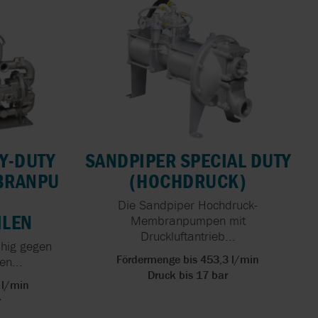
Y-DUTY
SANDPIPER SPECIAL DUTY
BRANPU
(HOCHDRUCK)
Die Sandpiper Hochdruck-
ILEN
Membranpumpen mit
Druckluftantrieb...
hig gegen
Fördermenge bis 453,3 l/min
en...
Druck bis 17 bar
 l/min
r