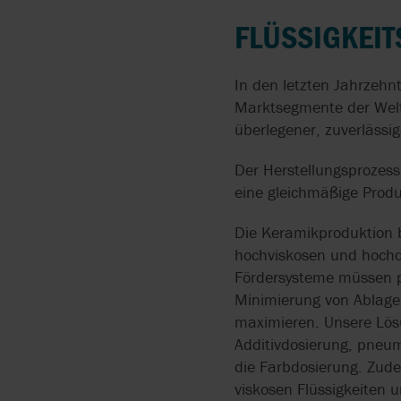
API 675
PUMPEN FÜR
FLÜSSIGKEI
BOYSER
INSTALLATION
HYGIENISCHE
API 676
ANWENDUNGEN
BRAN+LUEBBE
ZENTRALLAGER
In den letzten Jahrzehn
ATEX
Marktsegmente der Welt
ATEX PUMPEN
FLYGT
überlegener, zuverlässige
CE
HERSTELLUNG VON
GRUNDFOS
Der Herstellungsprozess
PRÄZISIONSSCHLÄUCH
eine gleichmäßige Produk
FÜR SCHLAUCHPUMPE
LIGHTNIN
Die Keramikproduktion 
AODD-PUMPEN FÖRDE
hochviskosen und hochdi
FESTSTOFFHALTIGE
Fördersysteme müssen pr
MEDIEN AUS
SAMMELBECKEN
Minimierung von Ablager
maximieren. Unsere Lös
FLIESSFÄHIGE PULVER F
Additivdosierung, pne
ÖRDERN
die Farbdosierung. Zude
viskosen Flüssigkeiten 