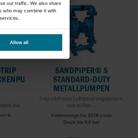
se our traffic. We also share
ers who may combine it with
 services.
Allow all
STRIP
SANDPIPER® S
CKENPU
STANDARD-DUTY
METALLPUMPEN
-
Totpunktfreies Luftsteuerungssystem,
ellt die...
von außen...
 m³/h
Fördermenge bis 1078 l/min
Druck bis 8,6 bar