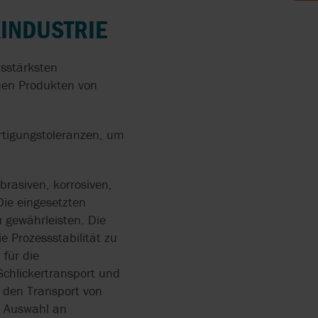
ENDE
INDUSTRIE
E UND
PEN
SCHAFT
bsstärksten
uen Produkten von
ND
RDERN
RRY-
ertigungstoleranzen, um
N ZUR
rasiven, korrosiven,
Die eingesetzten
IN DER
 gewährleisten. Die
UNG
e Prozessstabilität zu
für die
EN
hlickertransport und
 den Transport von
e Auswahl an