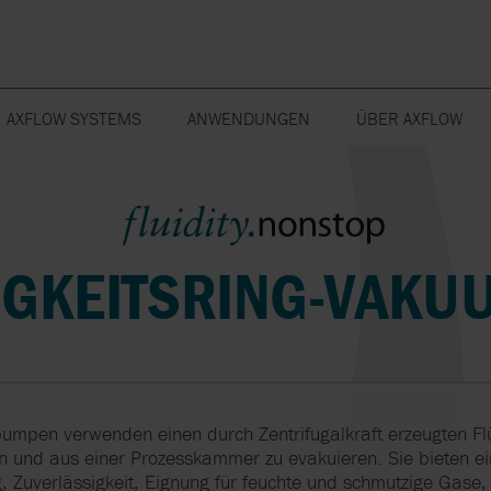
AXFLOW SYSTEMS
ANWENDUNGEN
ÜBER AXFLOW
CHEMIE
NEWS & PRESSE
MISCHTECHNIK
PHARMAINDUSTRIE
PULSATIONS
ENERGIEER
LEBENSMITTEL
MISSION, VISION 
MUNCHER
CHEMIE
DURCHFLUS
WASSERAUFB
KOSMETIK- UND
FLUIDITY.NONSTOP
KÖRPERPFLEGE
IGKEITSRING-VAK
NACHHALTIGKEIT
VAKUUMPUMPEN
FORSCHUNG &
ERSATZTEILE
FARBEN UND
PETROCHEMIE
ENTWICKLUNG
UNTERNEHMENSST
OPEN PLANT
MONITORING
OBERFLÄCH
PHARMA
KARRIERE
REINIGUNGSSYSTEME
PETROCHEMIE
INDUSTRIE ALLGEMEIN
WASSERAUFBEREITUNG
MICROPUMP
SYSTEM- UND
SANDPIPER
KUNDENSCHUL
umpen verwenden einen durch Zentrifugalkraft erzeugten Fl
PUMPENÜBERWACHUNG
DOSIERUNG VON
FAQ
EAC
DOSIERUNG VO
FALLSTUDIEN
FDA
CIP SYSTEM - OCTONIQ
 und aus einer Prozesskammer zu evakuieren. Sie bieten ei
FLOCKUNGSMITTELN
FÄLLMITTELN
R
NOV
SYSTEM CLEAN
WARTUNGSVER
 Zuverlässigkeit, Eignung für feuchte und schmutzige Gase,