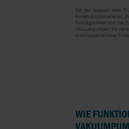
DRUCKLUFTVERBRAUC
DURCH EFFIZIENTE
Bei der Auswahl einer F
DRUCKLUFTMEMBRAN
Konstruktionsmaterial, d
Verträglichkeit und die Z
Vakuumpumpen für versc
MEDIEN MIT HOHEM
branchenerfahrene Proze
FESTSTOFFANTEIL
FÖRDERN
PUMPEN FÜR SÄUREN
CIP-REINIGUNG UND
LEBENSMITTEL-
FÖRDERUNG MIT
DERSELBEN PUMPE
WIE FUNKTIO
VAKUUMPUM