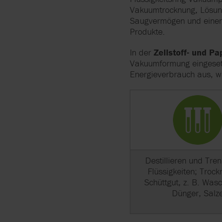
Vakuumtrocknung, Lösungs
Saugvermögen und einen ö
Produkte.
In der
Zellstoff- und Pa
Vakuumformung eingesetz
Energieverbrauch aus, wa
Destillieren und Tre
Flüssigkeiten; Trock
Schüttgut, z. B. Wasc
Dünger, Salz