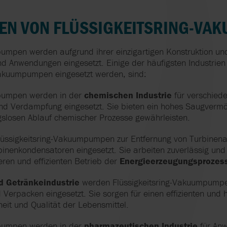
N VON FLÜSSIGKEITSRING-VA
umpen werden aufgrund ihrer einzigartigen Konstruktion und 
und Anwendungen eingesetzt. Einige der häufigsten Industri
Vakuumpumpen eingesetzt werden, sind:
mpumpen werden in der
chemischen Industrie
für verschied
und Verdampfung eingesetzt. Sie bieten ein hohes Saugvermö
gslosen Ablauf chemischer Prozesse gewährleisten.
lüssigkeitsring-Vakuumpumpen zur Entfernung von Turbinen
inenkondensatoren eingesetzt. Sie arbeiten zuverlässig und 
eren und effizienten Betrieb der
Energieerzeugungsprozes
d Getränkeindustrie
werden Flüssigkeitsring-Vakuumpumpe
Verpacken eingesetzt. Sie sorgen für einen effizienten und 
heit und Qualität der Lebensmittel.
mpumpen werden in der
pharmazeutischen Industrie
für An