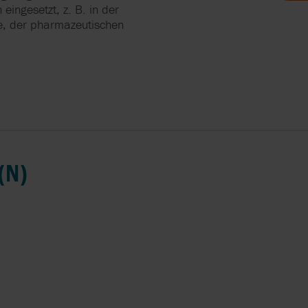
ingesetzt, z. B. in der
ENDE
E UND
ie, der pharmazeutischen
PEN
SCHAFT
ND
RDERN
RRY-
N ZUR
(N)
IN DER
UNG
EN