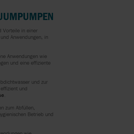
KUUMPUMPEN
Vorteile in einer
en und Anwendungen, in
ene Anwendungen wie
gen und eine effiziente
abdichtwasser und zur
effizient und
se
.
n zum Abfüllen,
hygienischen Betrieb und
wendungen wie