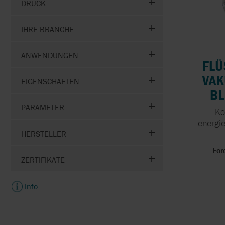
DRUCKLUFTMEMBRAN
DRUCK
IN DER
OBERFLÄCHENBEHAND
IHRE BRANCHE
SCHLAUCHPUMPEN IN
ANWENDUNGEN
DER
FLÜ
OBERFLÄCHENBESCHI
VA
EIGENSCHAFTEN
B
DOSIERPUMPEN FÜR
PARAMETER
DESINFEKTIONSMITTEL
Ko
energie
ERSTE HILFE BEI
HERSTELLER
ÜBERSCHWEMMUNGE
För
ZERTIFIKATE
FESTSTOFFE IN
KLÄRANLAGEN
Info
ZERKLEINERN
GERINGER