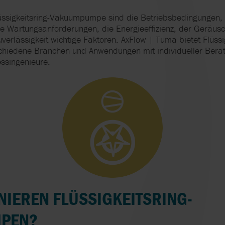
H
PRÄZISE DOSIE
HERSTELLUNG
DER SCHLÜSSEL
lüssigkeitsring-Vakuumpumpe sind die Betriebsbedingungen,
PUMPEN
SPITZENLEISTU
ie Wartungsanforderungen, die Energieeffizienz, der Geräus
DER PRODUKTI
uverlässigkeit wichtige Faktoren. AxFlow | Tuma bietet Flüssi
hiedene Branchen und Anwendungen mit individueller Bera
ssingenieure.
HOMOGENISATO
IN MOBILER
AUSFÜHRUNG
NIEREN FLÜSSIGKEITSRING-
PEN?