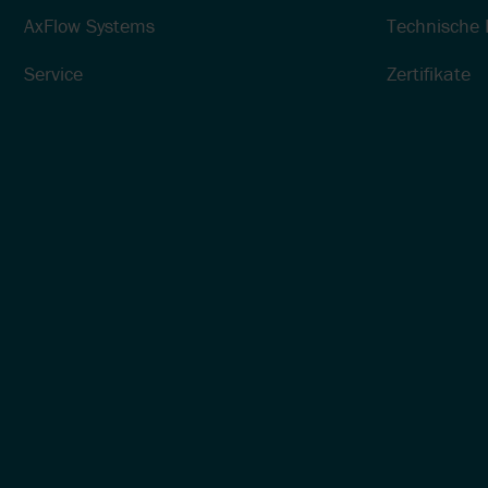
DRUCKLUFTVERBRAUC
AxFlow Systems
Technische 
DURCH EFFIZIENTE
DRUCKLUFTMEMBRAN
Service
Zertifikate
MEDIEN MIT HOHEM
FESTSTOFFANTEIL
FÖRDERN
PUMPEN FÜR SÄUREN
CIP-REINIGUNG UND
LEBENSMITTEL-
FÖRDERUNG MIT
DERSELBEN PUMPE