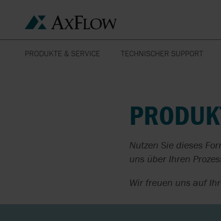
PRODUKTE & SERVICE
TECHNISCHER SUPPORT
DIGITALER WERKZEUGKASTEN
PRODUKTE
IHRE BRANCHE
PUMPEN
KERAMIK
FÜR INGENIEURE
HERSTELLER
UNSERE LÖSUNGEN
PRODUK
VENTILE
LEBENSMITTEL &
GETRÄNKE
SERVICE
TECHNISCHE
WÄRMETAUSCHER
INFORMATIONEN
KOSMETIK UND
Nutzen Sie dieses For
KÖRPERPFLEGE
HOMOGENISATOREN
uns über Ihren Prozes
ZERTIFIKATE
PAPIER & ZELLSTOFF
Wir freuen uns auf Ihr
APV
BERATUNG
DOSIERUNG UND
FUNKTIONSPRINZIPIEN
3-A
MESSUNG
BLUE-WHITE
WARTUNG & REPARATU