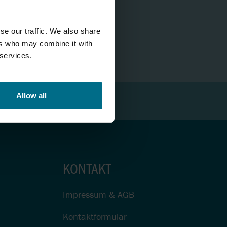
RGUNG
NTE
NGSANLAGEN
se our traffic. We also share
ers who may combine it with
 services.
UMPEN
ZERKLEINERER
Allow all
EREITUNG
 FÜR DIE
EREITUNG
KONTAKT
NECKENPUMPE
AMM IN
Impressum & AGB
EREITUNG
Kontaktformular