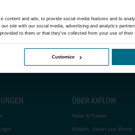
PUMPEN
DER WEININDUSTRIE
WASSERVERSO
DURCH EFFIZIE
LUNG
DRUCKERHÖHU
INDUSTRIEPUMPEN FÜR
e content and ads, to provide social media features and to analy
T
BRAUEREIEN
 our site with our social media, advertising and analytics partn
HYGIENISCHE
 provided to them or that they’ve collected from your use of their
VERDRÄNGERP
KIESELGUR-DOSIERUNG
CHTUNG
IN DER BRAUEREI
DOPPELWELLEN
Customize
IN DER
MOLCHBARE VENTILE
KONTAKT
PRODUKTANFRAGE
ABWASSERAUFB
PRÄZISE CHEMIKALIEN-
POLYMERPUMPE
DOSIERPUMPEN IN DER
N
ABWASSERAUFB
WASSERAUFBEREITUNG
UNGEN
ÜBER AXFLOW
EXZENTERSCH
ROLLEN-
FÖRDERT SCHL
SCHLAUCHPUMPEN
DER
e
News & Presse
ABWASSERAUFB
SCHLAUCHPUMPEN FÜR
ungen
Mission, Vision und Werte
DIE LEBENSMITTEL-