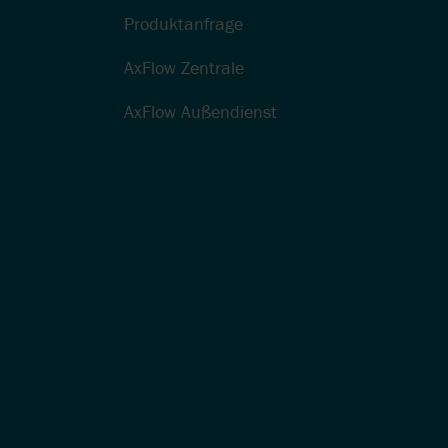
RUNG:
Produktanfrage
 ZU
NGEN IN
AxFlow Zentrale
ON
AxFlow Außendienst
R-SKID