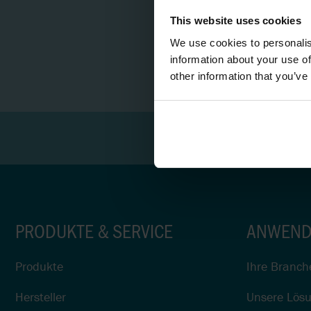
DRUCKLUFTMEMBRAN
IN DER
This website uses cookies
OBERFLÄCHENBEHAND
We use cookies to personalis
NÄCHSTER SCHRIT
information about your use of
SCHLAUCHPUMPEN IN
other information that you’ve
DER
OBERFLÄCHENBESCHI
DOSIERPUMPEN FÜR
DESINFEKTIONSMITTEL
ERSTE HILFE BEI
ÜBERSCHWEMMUNGE
PRODUKTE & SERVICE
ANWEND
FESTSTOFFE IN
KLÄRANLAGEN
ZERKLEINERN
Produkte
Ihre Branch
Hersteller
Unsere Lös
GERINGER