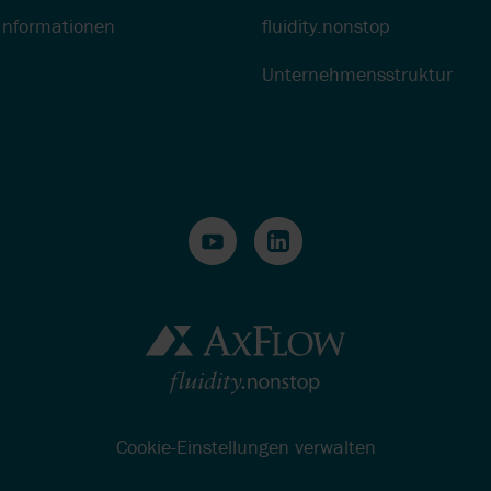
H
PRÄZISE DOSIE
HERSTELLUNG
Informationen
fluidity.nonstop
DER SCHLÜSSEL
PUMPEN
SPITZENLEISTU
Unternehmensstruktur
DER PRODUKTI
HOMOGENISATO
IN MOBILER
AUSFÜHRUNG
Cookie-Einstellungen verwalten