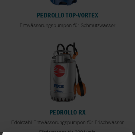
PEDROLLO TOP-VORTEX
Entwässerungspumpen für Schmutzwasser
PEDROLLO RX
Edelstahl-Entwässerungspumpen für Frischwasser
Fördermenge bis 300 l/min