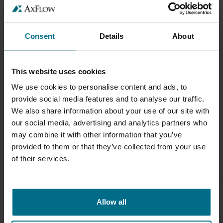
Consent
Details
About
This website uses cookies
We use cookies to personalise content and ads, to
provide social media features and to analyse our traffic.
We also share information about your use of our site with
our social media, advertising and analytics partners who
PEDROLLO CP-ST
may combine it with other information that you’ve
provided to them or that they’ve collected from your use
Kreiselpumpen aus Edelstahl für sauberes
of their services.
Wasser...
Druck bis 8 bar
Allow all