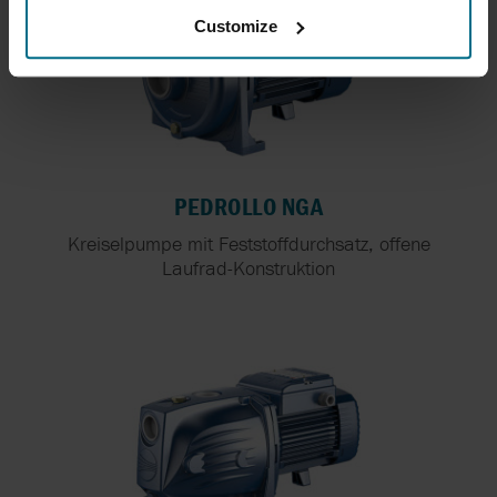
Customize
PEDROLLO NGA
Kreiselpumpe mit Feststoffdurchsatz, offene
Laufrad-Konstruktion