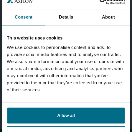
Ich stimme der Erhebung, Verarbeitung und Nutzung
personenbezogener Daten gemäß der
Datenschutzverordnung zu.
Datenschutz
Consent
Details
About
Ja
This website uses cookies
Refresh captcha
We use cookies to personalise content and ads, to
provide social media features and to analyse our traffic.
We also share information about your use of our site with
our social media, advertising and analytics partners who
may combine it with other information that you’ve
provided to them or that they’ve collected from your use
of their services.
Allow all