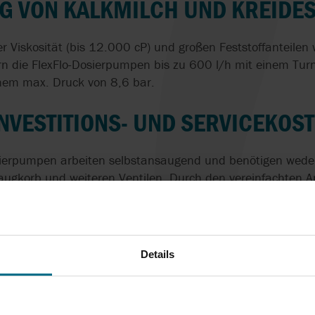
G VON KALKMILCH UND KREID
r Viskosität (bis 12.000 cP) und großen Feststoffanteilen
ern die FlexFlo-Dosierpumpen bis zu 600 l/h mit einem Tur
nem max. Druck von 8,6 bar.
INVESTITIONS- UND SERVICEKOS
sierpumpen arbeiten selbstansaugend und benötigen weder
Saugkorb und weiteren Ventilen. Durch den vereinfachten 
 Wartung und Service.
Details