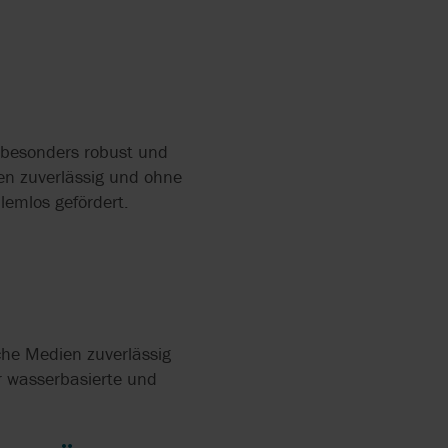
RUNG:
 ZU
NGEN IN
ON
R-SKID
 besonders robust und
en zuverlässig und ohne
emlos gefördert.
he Medien zuverlässig
r wasserbasierte und