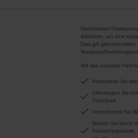
API 675
PUMPEN FÜR
BOYSER
INSTALLATION
HYGIENISCHE
API 676
ANWENDUNGEN
BRAN+LUEBBE
ZENTRALLAGER
Chemikalien-Dosierpump
ATEX
Additiven, um eine sich
ATEX PUMPEN
FLYGT
Dies gilt gleichermaßen
CE
Wasseraufbereitungsanl
HERSTELLUNG VON
GRUNDFOS
PRÄZISIONSSCHLÄUCH
Mit den präzisen FlexFl
FÜR SCHLAUCHPUMPE
LIGHTNIN
Reduzieren Sie de
AODD-PUMPEN FÖRDE
FESTSTOFFHALTIGE
Überzeugen Sie sich
MEDIEN AUS
Touchpad
SAMMELBECKEN
Vereinfachen Sie W
FLIESSFÄHIGE PULVER F
Sparen Sie durch d
ÖRDERN
Rückschlagventile,