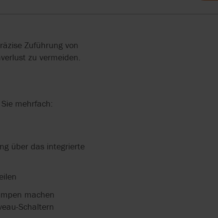
ENDE
E UND
PEN
SCHAFT
räzise Zuführung von
verlust zu vermeiden.
ND
RDERN
RRY-
N ZUR
 Sie mehrfach:
IN DER
ng über das integrierte
UNG
eilen
EN
rpumpen machen
iveau-Schaltern