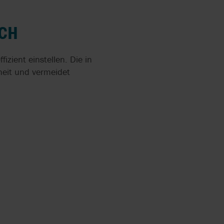
RGUNG
NTE
NGSANLAGEN
UCH
izient einstellen. Die in
UMPEN
heit und vermeidet
ZERKLEINERER
EREITUNG
 FÜR DIE
EREITUNG
NECKENPUMPE
AMM IN
EREITUNG