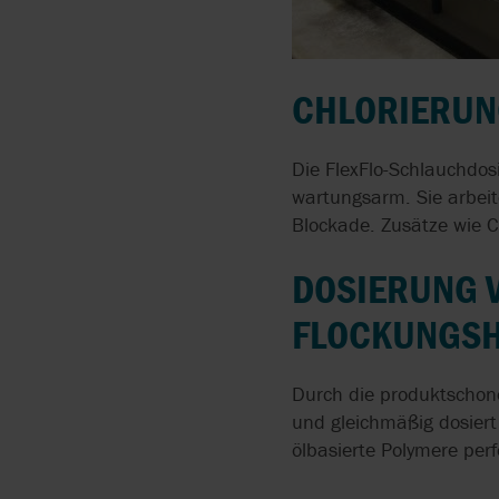
DRUCKLUFTVERBRAUC
DURCH EFFIZIENTE
DRUCKLUFTMEMBRAN
CHLORIERUN
MEDIEN MIT HOHEM
FESTSTOFFANTEIL
FÖRDERN
Die FlexFlo-Schlauchdo
wartungsarm. Sie arbeit
PUMPEN FÜR SÄUREN
Blockade. Zusätze wie 
CIP-REINIGUNG UND
DOSIERUNG 
LEBENSMITTEL-
FÖRDERUNG MIT
FLOCKUNGSH
DERSELBEN PUMPE
Durch die produktschon
und gleichmäßig dosiert
ölbasierte Polymere perf