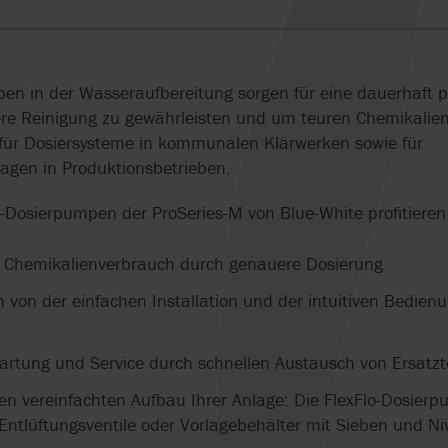
QUALITÄTSSICHERUNG
EC 1935/2004
ISO 14001
DOSIERPUMPEN FÜR
SELBSTANSAUG
OVATIO
TREBOR
AXFLOW SERVIC
CHEMIKALIEN
SCHLAUCHPUM
SYSTEME & SKIDS
EHEDG
KREISLAUFWIRT
ISO 9001
PEDROLLO
TUMA
en in der Wasseraufbereitung sorgen für eine dauerhaft p
DRUCKLUFTMEMBRANPUMPEN
SCHOKOLADE
EN 733 & DIN 24255
USP
ere Reinigung zu gewährleisten und um teuren Chemikalien
FÜR LEBENSMITTEL
LECKAGEFREI U
PULSAFEEDER
VIKING PUMP
 für Dosiersysteme in kommunalen Klärwerken sowie für
SCHONEND FÖ
agen in Produktionsbetrieben.
FÖRDERN UND
REALAX
WAUKESHA CHE
EN
STRUKTURIEREN IN DER
ZAHNRADPUMPE
BURRELL
o-Dosierpumpen der ProSeries-M von Blue-White profitieren
N
KÄSEPRODUKTION
BITUMEN-
VERARBEITUNG
n Chemikalienverbrauch durch genauere Dosierung
RN
HOCHDRUCK-
SCHLAUCHPUMPEN
ZERKLEINERER 
 von der einfachen Installation und der intuitiven Bedienu
BIOGASGEWINN
HOPFENEXTRAKT IN
BIERWÜRZE
LECKAGEFREIE
artung und Service durch schnellen Austausch von Ersatzt
EINARBEITEN
ZAHNRADPUMP
en vereinfachten Aufbau Ihrer Anlage: Die FlexFlo-Dosie
 Entlüftungsventile oder Vorlagebehälter mit Sieben und N
DREHKOLBENPUMPEN IN
KONSTANTE