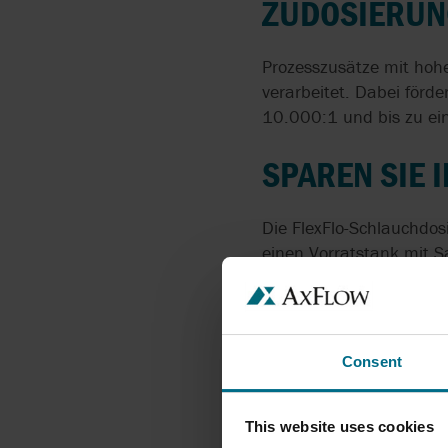
ZUDOSIERUN
Prozesszusätze mit hohe
verarbeitet. Dabei förd
10.000:1 und bis zu ei
SPAREN SIE 
Die FlexFlo-Schlauchdo
einen Vorratstank mit 
Sie Kosten und Zeit bei
Consent
This website uses cookies