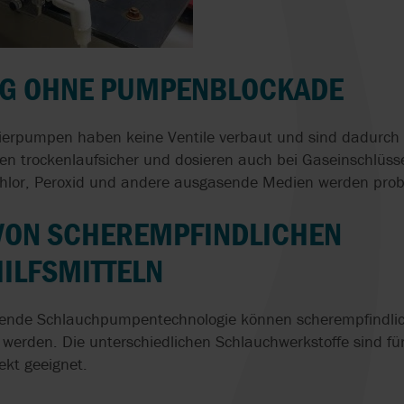
H
PRÄZISE DOSIE
HERSTELLUNG
DER SCHLÜSSEL
PUMPEN
SPITZENLEISTU
DER PRODUKTI
G OHNE PUMPENBLOCKADE
HOMOGENISATO
IN MOBILER
sierpumpen haben keine Ventile verbaut und sind dadurch
AUSFÜHRUNG
en trockenlaufsicher und dosieren auch bei Gaseinschlüss
Chlor, Peroxid und andere ausgasende Medien werden probl
VON SCHEREMPFINDLICHEN
ILFSMITTELN
ende Schlauchpumpentechnologie können scherempfindlic
 werden. Die unterschiedlichen Schlauchwerkstoffe sind fü
ekt geeignet.