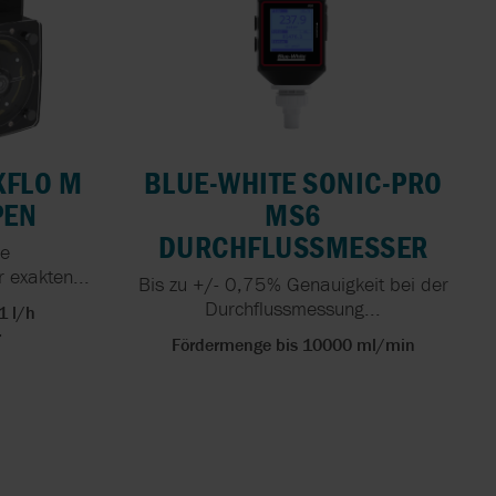
XFLO M
BLUE-WHITE SONIC-PRO
PEN
MS6
DURCHFLUSSMESSER
re
 exakten...
Bis zu +/- 0,75% Genauigkeit bei der
Durchflussmessung...
1 l/h
r
Fördermenge bis 10000 ml/min