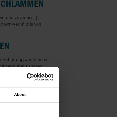
ESCHLÄMMEN
 werden zuverlässig
ndown-Verhältnis von
TEN
 Entlüftungsventil noch
Anlagenaufbau sparen
About