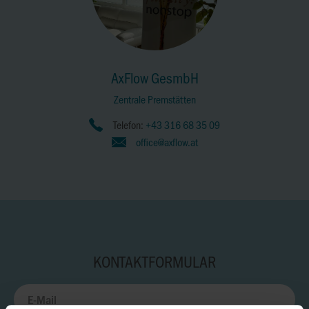
AxFlow GesmbH
Zentrale Premstätten
Telefon:
+43 316 68 35 09
office@axflow.at
KONTAKTFORMULAR