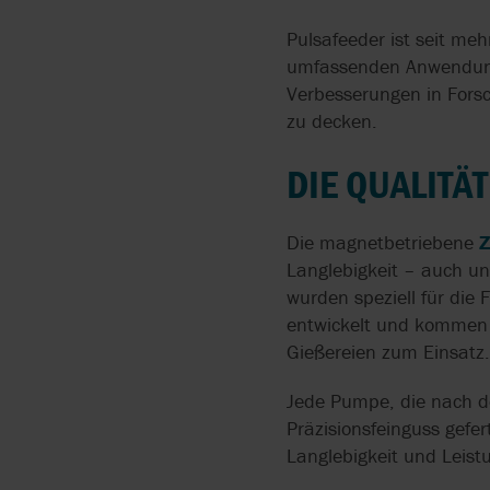
API 675
PUMPEN FÜR
BOYSER
INSTALLATION
Pulsafeeder ist seit me
HYGIENISCHE
API 676
umfassenden Anwendungs
ANWENDUNGEN
BRAN+LUEBBE
ZENTRALLAGER
Verbesserungen in Fors
ATEX
zu decken.
ATEX PUMPEN
FLYGT
CE
DIE QUALITÄ
HERSTELLUNG VON
GRUNDFOS
PRÄZISIONSSCHLÄUCH
FÜR SCHLAUCHPUMPE
Die magnetbetriebene
LIGHTNIN
Langlebigkeit – auch u
AODD-PUMPEN FÖRDE
wurden speziell für die 
FESTSTOFFHALTIGE
entwickelt und kommen i
MEDIEN AUS
Gießereien zum Einsatz.
SAMMELBECKEN
Jede Pumpe, die nach de
FLIESSFÄHIGE PULVER F
Präzisionsfeinguss gefe
ÖRDERN
Langlebigkeit und Leis