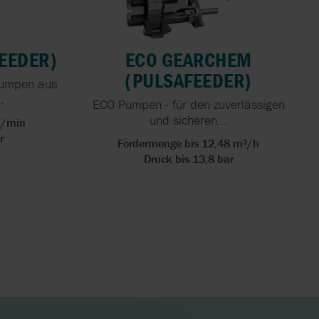
RUNG:
 ZU
NGEN IN
ON
FEEDER)
ECO GEARCHEM
(PULSAFEEDER)
pumpen aus
R-SKID
.
ECO Pumpen - für den zuverlässigen
und sicheren...
l/min
r
Fördermenge bis 12,48 m³/h
Druck bis 13,8 bar