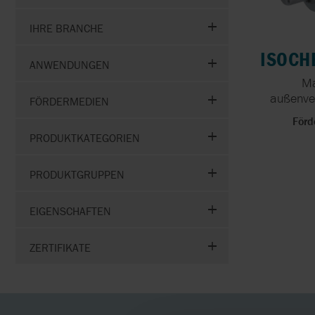
DRUCKLUFTVERBRAUC
DURCH EFFIZIENTE
IHRE BRANCHE
DRUCKLUFTMEMBRAN
ISOCH
ANWENDUNGEN
MEDIEN MIT HOHEM
Ma
FESTSTOFFANTEIL
außenve
FÖRDERN
FÖRDERMEDIEN
Förd
PUMPEN FÜR SÄUREN
PRODUKTKATEGORIEN
CIP-REINIGUNG UND
PRODUKTGRUPPEN
LEBENSMITTEL-
FÖRDERUNG MIT
EIGENSCHAFTEN
DERSELBEN PUMPE
ZERTIFIKATE