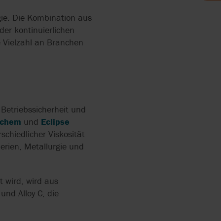
ENDE
E UND
gie. Die Kombination aus
PEN
SCHAFT
er kontinuierlichen
 Vielzahl an Branchen
ND
RDERN
RRY-
N ZUR
 Betriebssicherheit und
ochem
und
Eclipse
schiedlicher Viskosität
IN DER
erien, Metallurgie und
UNG
 wird, wird aus
EN
und Alloy C, die