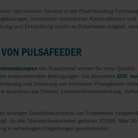
QUALITÄTSSICHERUNG
EC 1935/2004
ISO 14001
DOSIERPUMPEN FÜR
SELBSTANSAUG
OVATIO
TREBOR
AXFLOW SERVIC
hreren Jahrzehnten führend in der Fluid-Handling-Technolo
CHEMIKALIEN
SCHLAUCHPUM
SYSTEME & SKIDS
EHEDG
KREISLAUFWIRT
ISO 9001
lösungen, innovativen technischen Konstruktionen und d
PEDROLLO
TUMA
chung und Entwicklung macht es Pulsafeeder möglich, eine
DRUCKLUFTMEMBRANPUMPEN
SCHOKOLADE
EN 733 & DIN 24255
USP
FÜR LEBENSMITTEL
LECKAGEFREI U
PULSAFEEDER
VIKING PUMP
SCHONEND FÖ
T VON PULSAFEEDER
FÖRDERN UND
REALAX
WAUKESHA CHE
EN
STRUKTURIEREN IN DER
ZAHNRADPUMPE
BURRELL
N
KÄSEPRODUKTION
BITUMEN-
Zahnradpumpen
von Pulsafeeder stehen für hohe Qualität,
VERARBEITUNG
nter anspruchsvollen Bedingungen. Die Baureihen
ECO
,
Is
RN
HOCHDRUCK-
Förderung und Dosierung von korrosiven Flüssigkeiten unter
SCHLAUCHPUMPEN
ZERKLEINERER 
n Branchen wie Chemie, Lebensmittelverarbeitung, Raffin
BIOGASGEWINN
HOPFENEXTRAKT IN
BIERWÜRZE
LECKAGEFREIE
n strengen Qualitätsstandards von Pulsafeeder hergestellt
EINARBEITEN
ZAHNRADPUMP
rtigt. Zu den Standardmaterialien gehören 316SS, Alloy 20 
tung in schwierigen Umgebungen gewährleisten.
DREHKOLBENPUMPEN IN
KONSTANTE