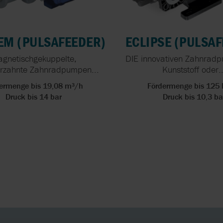
H
PRÄZISE DOSIE
HERSTELLUNG
DER SCHLÜSSEL
PUMPEN
SPITZENLEISTU
DER PRODUKTI
EM (PULSAFEEDER)
ECLIPSE (PULSA
gnetischgekuppelte,
DIE innovativen Zahnrad
HOMOGENISATO
rzahnte Zahnradpumpen...
Kunststoff oder..
IN MOBILER
AUSFÜHRUNG
ermenge bis 19,08 m³/h
Fördermenge bis 125 
Druck bis 14 bar
Druck bis 10,3 ba