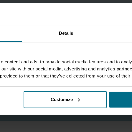
Thomas Schachner
Telefon:
+43 316 68 35 09 21
Details
thomas.schachner@axflow.at
e content and ads, to provide social media features and to analy
 our site with our social media, advertising and analytics partn
 provided to them or that they’ve collected from your use of their
Customize
KONTAKTFORMULAR