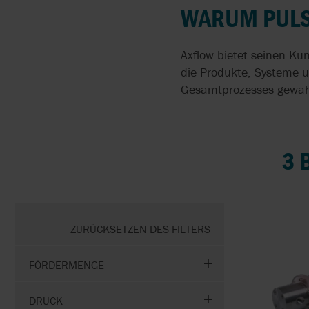
DRUCKLUFTMEMBRAN
WARUM PULS
IN DER
OBERFLÄCHENBEHAND
Axflow bietet seinen K
SCHLAUCHPUMPEN IN
die Produkte, Systeme u
DER
Gesamtprozesses gewähr
OBERFLÄCHENBESCHI
DOSIERPUMPEN FÜR
DESINFEKTIONSMITTEL
3 
ERSTE HILFE BEI
ÜBERSCHWEMMUNGE
ZURÜCKSETZEN DES FILTERS
FESTSTOFFE IN
KLÄRANLAGEN
ZERKLEINERN
FÖRDERMENGE
GERINGER
DRUCK