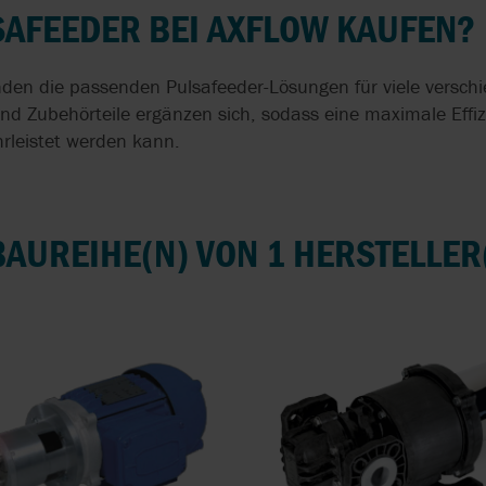
PUMPEN
DER WEININDUSTRIE
WASSERVERSO
AFEEDER BEI AXFLOW KAUFEN?
DURCH EFFIZIE
LUNG
DRUCKERHÖHU
INDUSTRIEPUMPEN FÜR
BRAUEREIEN
unden die passenden Pulsafeeder-Lösungen für viele vers
HYGIENISCHE
nd Zubehörteile ergänzen sich, sodass eine maximale Effiz
VERDRÄNGERP
KIESELGUR-DOSIERUNG
leistet werden kann.
CHTUNG
IN DER BRAUEREI
DOPPELWELLEN
IN DER
MOLCHBARE VENTILE
ABWASSERAUFB
BAUREIHE(N) VON 1 HERSTELLER
PRÄZISE CHEMIKALIEN-
POLYMERPUMPE
DOSIERPUMPEN IN DER
N
ABWASSERAUFB
WASSERAUFBEREITUNG
EXZENTERSCH
ROLLEN-
FÖRDERT SCHL
SCHLAUCHPUMPEN
DER
ABWASSERAUFB
SCHLAUCHPUMPEN FÜR
DIE LEBENSMITTEL-