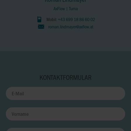
AxFlow | Tuma
Mobil:
+43 699 18 86 60 02
roman.lindmayer@axflow.at
KONTAKTFORMULAR