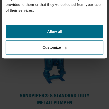
MIT TRENNKAMMER
provided to them or that they’ve collected from your use
Trennkammerpumpen - wenn Sicherheit erste
of their services.
Priorität...
Fördermenge bis 400 l/min
Druck bis 8,6 bar
Allow all
Customize
SANDPIPER® S STANDARD-DUTY
METALLPUMPEN