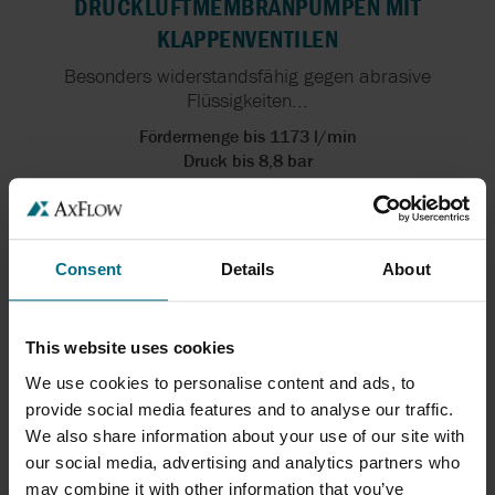
DRUCKLUFTMEMBRANPUMPEN MIT
KLAPPENVENTILEN
Besonders widerstandsfähig gegen abrasive
Flüssigkeiten...
Fördermenge bis 1173 l/min
Druck bis 8,8 bar
Consent
Details
About
This website uses cookies
We use cookies to personalise content and ads, to
provide social media features and to analyse our traffic.
We also share information about your use of our site with
SANDPIPER DOPPELMEMBRANPUMPEN
our social media, advertising and analytics partners who
may combine it with other information that you’ve