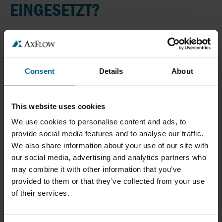
EINGESETZT?
Brauereien und Getränkehersteller:
In Brauereien
dienen Scheibenventile als Absperrorgane zwischen
Rohrleitungen und Gär-, Lager- sowie Reifetanks. Die
Stellungsänderung des Ventilkörpers erfolgt je nach
Consent
Details
About
Automatisierungsgrad der Prozessanlage entweder
manuell per Handgriff oder mittels pneumatischem
Stellantrieb.
This website uses cookies
Herstellung von Convenience-Saucen:
Hygienische
We use cookies to personalise content and ads, to
Scheibenventile werden in der Herstellung von
provide social media features and to analyse our traffic.
Convenience-Saucen eingesetzt, um gelagerte
We also share information about your use of our site with
Rohstoffe wie Essig, Öl und Gemüsebrühe aus
our social media, advertising and analytics partners who
Prozesstanks kontrolliert den weiteren
may combine it with other information that you’ve
Produktionsschritten zuzuführen.
provided to them or that they’ve collected from your use
AUSLEGUNG, SERVICE UND
of their services.
ERSATZTEILE FÜR