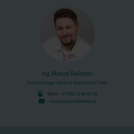
Ing. Manuel Deliomini
Produktmanager AxFlow & Standortleiter TUMA
Mobil:
+43 699 18 86 60 08
manuel.deliomini@axflow.at