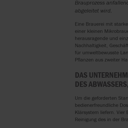
API 675
Brauprozess anfallend
PUMPEN FÜR
BOYSER
INSTALLATION
abgeleitet wird.
HYGIENISCHE
API 676
ANWENDUNGEN
Eine Brauerei mit stark
BRAN+LUEBBE
ZENTRALLAGER
ATEX
einer kleinen Mikrobraue
ATEX PUMPEN
herausragende und einzi
FLYGT
CE
Nachhaltigkeit, Geschä
HERSTELLUNG VON
für umweltbewusste Land
GRUNDFOS
PRÄZISIONSSCHLÄUCH
Pflanzen aus zweiter H
FÜR SCHLAUCHPUMPE
LIGHTNIN
DAS UNTERNEHME
AODD-PUMPEN FÖRDE
DES ABWASSERS,
FESTSTOFFHALTIGE
MEDIEN AUS
SAMMELBECKEN
Um die geforderten Stan
bedienerfreundliche Do
FLIESSFÄHIGE PULVER F
Klärsystem liefern. Vie
ÖRDERN
Reinigung des in der Br