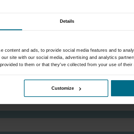
DOSIERPUMPEN
Programmierbare Industrie-Dosierpumpen mit
Details
höheren Druckstufen für die Dosierung von
Chemikalien
e content and ads, to provide social media features and to analy
 our site with our social media, advertising and analytics partn
 provided to them or that they’ve collected from your use of their
KONTAKTFORMULAR
Customize