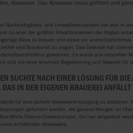
QUALITÄTSSICHERUNG
EC 1935/2004
ISO 14001
en, Abwasser. Das Abwasser muss gefiltert und gerei
DOSIERPUMPEN FÜR
SELBSTANSAUG
OVATIO
TREBOR
AXFLOW SERVIC
CHEMIKALIEN
SCHLAUCHPUM
SYSTEME & SKIDS
EHEDG
KREISLAUFWIRT
ISO 9001
em Nachhaltigkeits- und Umweltbewusstsein hat sich in de
PEDROLLO
TUMA
DRUCKLUFTMEMBRANPUMPEN
SCHOKOLADE
EN 733 & DIN 24255
USP
rei zu einer der größten Privatbrauereien der Region entwicke
FÜR LEBENSMITTEL
LECKAGEFREI U
gartige Biere zu brauen und dabei ein unerschütterliche
PULSAFEEDER
VIKING PUMP
SCHONEND FÖ
ftsethik und Braukunst zu zeigen. Das Gelände hat mehrer
FÖRDERN UND
schaftsarchitektur gewonnen. Es wurde aus recycelten Mat
REALAX
WAUKESHA CHE
EN
STRUKTURIEREN IN DER
ZAHNRADPUMPE
BURRELL
and und mit einer enormen Begeisterung und Respekt für 
N
KÄSEPRODUKTION
BITUMEN-
VERARBEITUNG
N SUCHTE NACH EINER LÖSUNG FÜR DIE
RN
HOCHDRUCK-
 DAS IN DER EIGENEN BRAUEREI ANFÄLLT
SCHLAUCHPUMPEN
ZERKLEINERER 
BIOGASGEWINN
HOPFENEXTRAKT IN
dards für eine sichere Abwasserentsorgung zu erreichen, 
BIERWÜRZE
LECKAGEFREIE
sierpumpen gefunden werden, die genaue Mengen an Chemi
EINARBEITEN
ZAHNRADPUMP
r Blue-White Chemie-Dosierpumpen, die hier eingesetzt werd
auerei anfallenden Abwassers.
DREHKOLBENPUMPEN IN
KONSTANTE