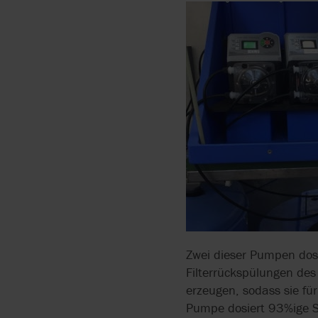
DRUCKLUFTMEMBRAN
IN DER
OBERFLÄCHENBEHAND
SCHLAUCHPUMPEN IN
DER
OBERFLÄCHENBESCHI
DOSIERPUMPEN FÜR
DESINFEKTIONSMITTEL
ERSTE HILFE BEI
ÜBERSCHWEMMUNGE
FESTSTOFFE IN
Zwei dieser Pumpen dos
KLÄRANLAGEN
ZERKLEINERN
Filterrückspülungen de
erzeugen, sodass sie fü
GERINGER
Pumpe dosiert 93%ige S