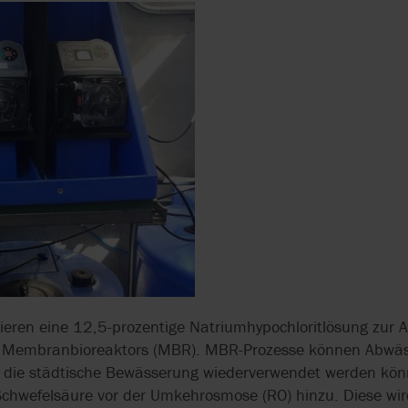
PUMPEN
DER WEININDUSTRIE
WASSERVERSO
DURCH EFFIZIE
LUNG
DRUCKERHÖHU
INDUSTRIEPUMPEN FÜR
BRAUEREIEN
HYGIENISCHE
VERDRÄNGERP
KIESELGUR-DOSIERUNG
CHTUNG
IN DER BRAUEREI
DOPPELWELLEN
IN DER
MOLCHBARE VENTILE
ABWASSERAUFB
PRÄZISE CHEMIKALIEN-
POLYMERPUMPE
DOSIERPUMPEN IN DER
N
ABWASSERAUFB
WASSERAUFBEREITUNG
EXZENTERSCH
ROLLEN-
ieren eine 12,5-prozentige Natriumhypochloritlösung zur
FÖRDERT SCHL
SCHLAUCHPUMPEN
DER
s Membranbioreaktors (MBR). MBR-Prozesse können Abwäss
ABWASSERAUFB
r die städtische Bewässerung wiederverwendet werden kön
SCHLAUCHPUMPEN FÜR
chwefelsäure vor der Umkehrosmose (RO) hinzu. Diese wir
DIE LEBENSMITTEL-