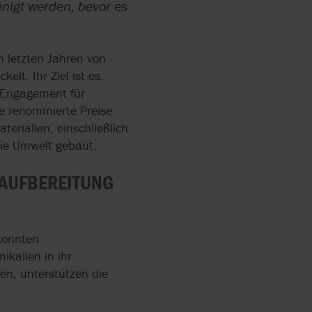
nigt werden, bevor es
ENDE
E UND
PEN
SCHAFT
n letzten Jahren von
lt. Ihr Ziel ist es,
ND
s Engagement für
RDERN
e renommierte Preise
erialien, einschließlich
RRY-
N ZUR
die Umwelt gebaut.
 AUFBEREITUNG
IN DER
UNG
konnten
kalien in ihr
EN
en, unterstützen die