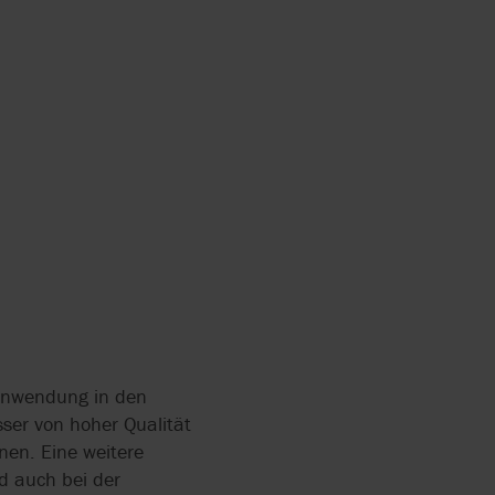
RGUNG
NTE
NGSANLAGEN
UMPEN
ZERKLEINERER
EREITUNG
 FÜR DIE
EREITUNG
NECKENPUMPE
 Anwendung in den
AMM IN
er von hoher Qualität
EREITUNG
nen. Eine weitere
d auch bei der