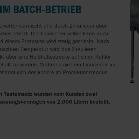
PUMPEN
DER WEININDUSTRIE
WASSERVERSO
IM BATCH-BETRIEB
DURCH EFFIZIE
LUNG
DRUCKERHÖHU
INDUSTRIEPUMPEN FÜR
BRAUEREIEN
uiverter vermischt und durch Zirkulieren über
HYGIENISCHE
her erhitzt. Der Liquiverter selbst kann auch
VERDRÄNGERP
KIESELGUR-DOSIERUNG
 dieses Prozesses wird stetig gemischt. Nach
CHTUNG
IN DER BRAUEREI
nschten Temperatur wird das Zirkulieren
DOPPELWELLEN
t über eine Heißhaltestrecke auf einen Kühler
IN DER
MOLCHBARE VENTILE
llt zu werden. Während sich ein Liquiverter im
ABWASSERAUFB
efindet sich der andere im Produktionsmodus
PRÄZISE CHEMIKALIEN-
POLYMERPUMPE
DOSIERPUMPEN IN DER
N
ABWASSERAUFB
WASSERAUFBEREITUNG
n Testeinsatz wurden vom Kunden zwei
Fassungsvermögen von 2.000 Litern bestellt.
EXZENTERSCH
ROLLEN-
FÖRDERT SCHL
SCHLAUCHPUMPEN
DER
ABWASSERAUFB
SCHLAUCHPUMPEN FÜR
DIE LEBENSMITTEL-