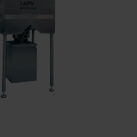
RGUNG
NTE
NGSANLAGEN
UMPEN
ZERKLEINERER
EREITUNG
 FÜR DIE
EREITUNG
NECKENPUMPE
AMM IN
EREITUNG