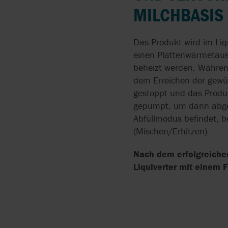
DRUCKLUFTMEMBRAN
MILCHBASIS 
IN DER
OBERFLÄCHENBEHAND
Das Produkt wird im Liq
SCHLAUCHPUMPEN IN
einen Plattenwärmetausc
DER
beheizt werden. Während
OBERFLÄCHENBESCHI
dem Erreichen der gewü
gestoppt und das Produk
DOSIERPUMPEN FÜR
gepumpt, um dann abgefü
DESINFEKTIONSMITTEL
Abfüllmodus befindet, b
(Mischen/Erhitzen).
ERSTE HILFE BEI
ÜBERSCHWEMMUNGE
Nach dem erfolgreiche
Liquiverter mit einem 
FESTSTOFFE IN
KLÄRANLAGEN
ZERKLEINERN
GERINGER