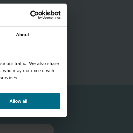
A
About
se our traffic. We also share
ers who may combine it with
 services.
Allow all