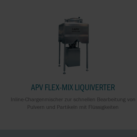
DRUCKLUFTVERBRAUC
DURCH EFFIZIENTE
DRUCKLUFTMEMBRAN
MEDIEN MIT HOHEM
FESTSTOFFANTEIL
FÖRDERN
PUMPEN FÜR SÄUREN
CIP-REINIGUNG UND
LEBENSMITTEL-
APV FLEX-MIX LIQUIVERTER
FÖRDERUNG MIT
DERSELBEN PUMPE
Inline-Chargenmischer zur schnellen Bearbeitung von
Pulvern und Partikeln mit Flüssigkeiten