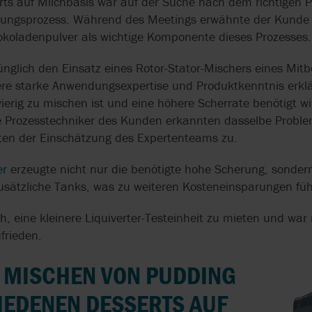
erts auf Milchbasis war auf der Suche nach dem richtigen
QUALITÄTSSICHERUNG
EC 1935/2004
ISO 14001
llungsprozess. Während des Meetings erwähnte der Kunde
DOSIERPUMPEN FÜR
SELBSTANSAUG
OVATIO
TREBOR
AXFLOW SERVIC
CHEMIKALIEN
SCHLAUCHPUM
koladenpulver als wichtige Komponente dieses Prozesses.
SYSTEME & SKIDS
EHEDG
KREISLAUFWIRT
ISO 9001
PEDROLLO
TUMA
nglich den Einsatz eines Rotor-Stator-Mischers eines Mitb
DRUCKLUFTMEMBRANPUMPEN
SCHOKOLADE
EN 733 & DIN 24255
USP
e starke Anwendungsexpertise und Produktkenntnis erklär
FÜR LEBENSMITTEL
LECKAGEFREI U
PULSAFEEDER
VIKING PUMP
SCHONEND FÖ
erig zu mischen ist und eine höhere Scherrate benötigt 
Die Prozesstechniker des Kunden erkannten dasselbe Prob
FÖRDERN UND
REALAX
WAUKESHA CHE
EN
STRUKTURIEREN IN DER
ZAHNRADPUMPE
en der Einschätzung des Expertenteams zu.
BURRELL
N
KÄSEPRODUKTION
BITUMEN-
VERARBEITUNG
er
erzeugte nicht nur die benötigte hohe Scherung, sonde
RN
HOCHDRUCK-
 zusätzliche Tanks, was zu weiteren Kosteneinsparungen füh
SCHLAUCHPUMPEN
ZERKLEINERER 
BIOGASGEWINN
h, eine kleinere Liquiverter-Testeinheit zu mieten und wa
frieden.
HOPFENEXTRAKT IN
BIERWÜRZE
LECKAGEFREIE
EINARBEITEN
ZAHNRADPUMP
M MISCHEN VON PUDDING
IEDENEN DESSERTS AUF
DREHKOLBENPUMPEN IN
KONSTANTE