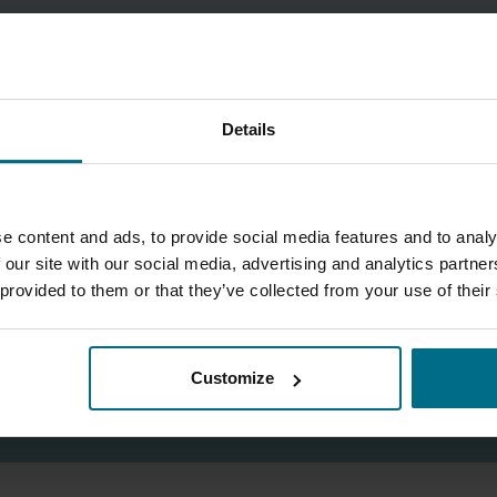
Ing. Manuel Deliomini
Produktmanager AxFlow & Standortleiter TUM
Details
Mobil:
+43 699 18 86 60 08
manuel.deliomini@axflow.at
e content and ads, to provide social media features and to analy
 our site with our social media, advertising and analytics partn
 provided to them or that they’ve collected from your use of their
Customize
KONTAKTFORMULAR