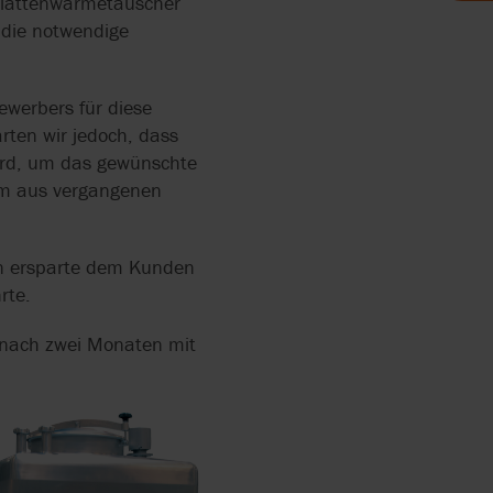
 Plattenwärmetauscher
 die notwendige
ENDE
E UND
PEN
SCHAFT
ewerbers für diese
ten wir jedoch, dass
ND
RDERN
wird, um das gewünschte
lem aus vergangenen
RRY-
N ZUR
rn ersparte dem Kunden
rte.
IN DER
UNG
r nach zwei Monaten mit
EN