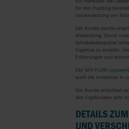
Ein Hersteller von Dess
API 675
für den Pudding-Herste
PUMPEN FÜR
BOYSER
INSTALLATION
HYGIENISCHE
Untermischung von Scho
API 676
ANWENDUNGEN
BRAN+LUEBBE
ZENTRALLAGER
Der Kunde plante ursprü
ATEX
Anwendung. Durch unser
ATEX PUMPEN
FLYGT
Schokoladenpulver schwi
CE
Ergebnis zu erzielen. 
HERSTELLUNG VON
GRUNDFOS
PRÄZISIONSSCHLÄUCH
Erfahrungen und stimmt
FÜR SCHLAUCHPUMPE
LIGHTNIN
Der
SPX FLOW Liquivert
AODD-PUMPEN FÖRDE
auch die Investition in
FESTSTOFFHALTIGE
MEDIEN AUS
Der Kunde entschied sic
SAMMELBECKEN
den Ergebnissen sehr zu
FLIESSFÄHIGE PULVER F
DETAILS ZU
ÖRDERN
UND VERSCH