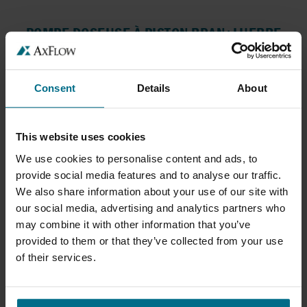
POMPE DOSEUSE À PISTON BRAN+LUEBBE
NOVADOS
Le Bran+Luebbe NOVADOS Plunger est une
Consent
Details
About
pompe doseuse...
Débit volumique jusqu'à 22,5 m³/h
Pression jusqu'à 1000 bar
This website uses cookies
We use cookies to personalise content and ads, to
provide social media features and to analyse our traffic.
We also share information about your use of our site with
our social media, advertising and analytics partners who
may combine it with other information that you’ve
provided to them or that they’ve collected from your use
of their services.