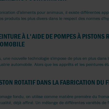
EXFOLIANTE
ASSEMBLAGES 
UNIQUE SUR M
brication d'aliments pour animaux, il existe différentes ap
CONTRÔLE
les produits les plus divers dans le respect des normes d'hy
D'ÉTANCHÉITÉ DES
SKID
ÉCHANGEURS
D'HOMOGÉNÉIS
THERMIQUES AVEC
EN VERSION MO
INTURE À L'AIDE DE POMPES À PISTONS 
POTENTIEL D'ÉCONOMIES
TOMOBILE
 une nouvelle technologie s'impose de plus en plus dans 
ustrie automobile. Alors que les apprêts et les peintures éta
ISTON ROTATIF DANS LA FABRICATION DU
fromage fondu, on utilise comme matière première du from
alité, déjà affiné. Un mélange de différentes variétés de 