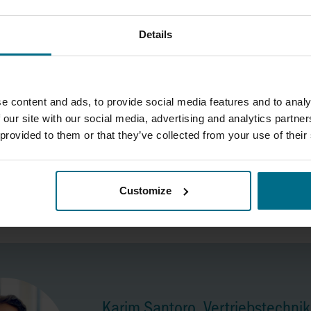
ue possible
Details
OUCEUR DE LA LEVURE AU COURS DU PRO
 POMPES PÉRISTALTIQUES REALAX À L'ŒU
e content and ads, to provide social media features and to analy
se, quelque 1 700 brasseries produisent une grande variét
 our site with our social media, advertising and analytics partn
et la sécurité des processus sont des priorités absolues, n
 provided to them or that they’ve collected from your use of their
AFFICHER PLUS D'ARTICLES
Customize
Karim Santoro, Vertriebstechnik