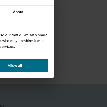
About
CESSUS DE
VRE
se our traffic. We also share
é de bières. La qualité
ers who may combine it with
otamment...
 services.
Allow all
er