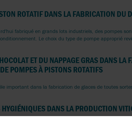
STON ROTATIF DANS LA FABRICATION DU 
rd'hui fabriqué en grands lots industriels, des pompes sont 
 conditionnement. Le choix du type de pompe approprié revê
HOCOLAT ET DU NAPPAGE GRAS DANS LA 
 DE POMPES À PISTONS ROTATIFS
e important dans la fabrication de glaces de toutes sorte
 HYGIÉNIQUES DANS LA PRODUCTION VIT
 haut de gamme pour l'industrie viticole, alliant qualité e