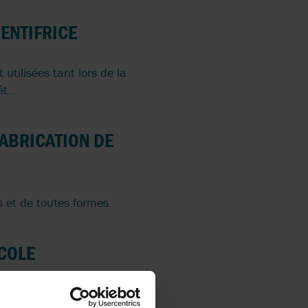
DENTIFRICE
utilisées tant lors de la
t...
FABRICATION DE
s et de toutes formes.
ICOLE
t efficacité supérieures