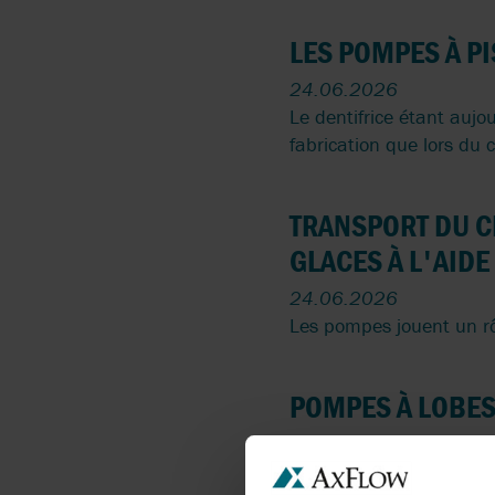
LES POMPES À PI
24.06.2026
Le dentifrice étant aujou
fabrication que lors du
TRANSPORT DU C
GLACES À L'AIDE
24.06.2026
Les pompes jouent un rôl
POMPES À LOBES
23.06.2026
Des solutions de pompage