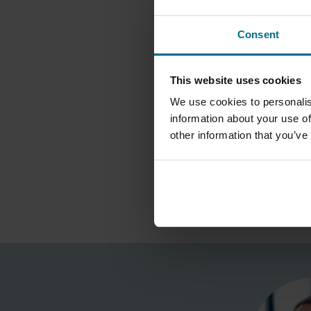
à des coûts aussi bas q
Consent
TRANSPORT EN D
BRASSAGE – LES
This website uses cookies
22.06.2026
We use cookies to personalis
En Allemagne et en Suis
information about your use of
des produits, l'hygiène 
other information that you’ve