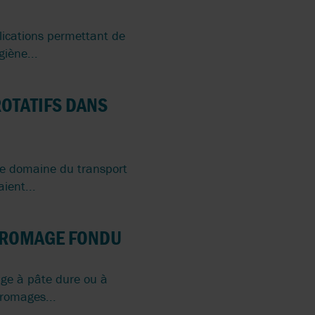
À USAGE
ESURE
plications permettant de
giène...
ATEUR
BILE
ROTATIFS DANS
le domaine du transport
ient...
 FROMAGE FONDU
age à pâte dure ou à
fromages...