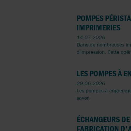
PÉRISTALTIQUES DANS
API 676
ATELIERS EHRISMANN
LE REVÊTEMENT DE
POMPES PÉRISTA
SURFACE
ATEX
BOYSER
IMPRIMERIES
DOSAGE DE TERRE À
14.07.2026
CE
BRAN+LUEBBE
DIATOMÉES DANS LES
Dans de nombreuses impr
BRASSERIES
d'impression. Cette opér
EC 1935/2004
CAROLINA COMPONENT
GROUP
POMPES POUR LIQUIDE
CONTENANT DES
LES POMPES À E
SOLIDES
COGNITO
29.06.2026
POMPES
DISCFLO
Les pompes à engrenage
PÉRISTALTIQUES COM
savon
POMPES À BÉTON
POMPES AUTO-
ÉCHANGEURS DE 
AMORÇANTES
FABRICATION D'