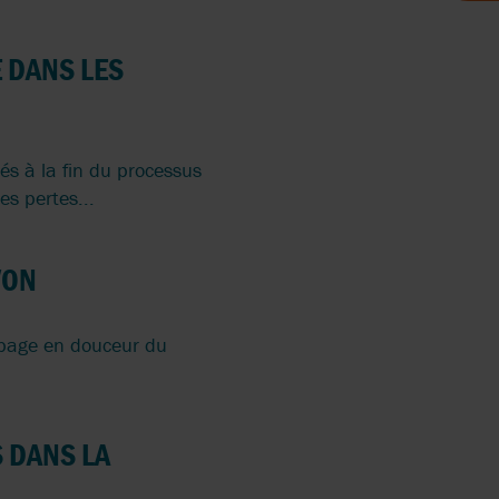
 DANS LES
LAGE
N DES
ERS
és à la fin du processus
s pertes...
LAGE
NT DES
RRY-
VON
ENTAIRES
mpage en douceur du
BLE
 DANS LA
SEMBLIES