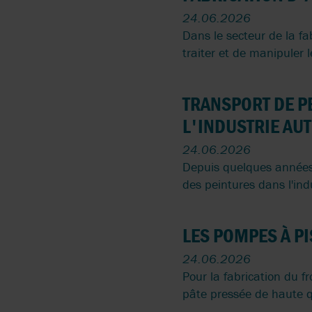
POMPER DU BITUME
24.06.2026
AVEC DES POMPES À
Dans le secteur de la fa
ENGRENAGES
traiter et de manipuler 
TRANSPORT DE PE
L'INDUSTRIE AU
24.06.2026
Depuis quelques années,
des peintures dans l'ind
LES POMPES À P
24.06.2026
Pour la fabrication du 
pâte pressée de haute qu