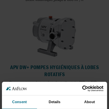
APV DW+ POMPES HYGIÉNIQUES À LOBES
ROTATIFS
Conçues pour des cycles de nettoyage CIP et SIP...
Débit volumique jusqu'à 249 m³/h
Pression jusqu'à 30 bar
Consent
Details
About