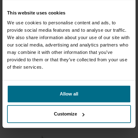
This website uses cookies
We use cookies to personalise content and ads, to
provide social media features and to analyse our traffic.
We also share information about your use of our site with
our social media, advertising and analytics partners who
may combine it with other information that you’ve
provided to them or that they’ve collected from your use
of their services.
APV R POMPES À LOBES POUR
L'INDUSTRIE ALIMENTAIRE
La pompe à lobes hygiénique APV R-Séries est
conçue...
Allow all
Débit volumique jusqu'à 54 m³/h
Pression jusqu'à 10 bar
Customize