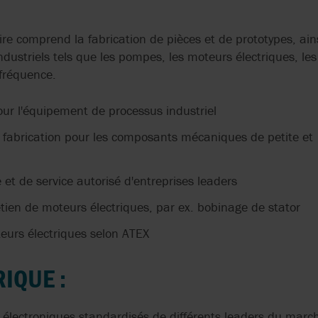
ATELIERS EHRISMANN
VOLUMÉTRIQUES
FDA
ISO 9001
MICROPUMP
SANDPIPER
HYGIÉNIQUES
ÉCHANGEUR DE
ire comprend la fabrication de pièces et de prototypes, ains
CHALEUR À RAC
ISO 10993
USP CLASSE VI
ndustriels tels que les pompes, les moteurs électriques, le
NOV MONO ET NOV
SUNFLO
DANS LA FUSIO
TESTS D'INTÉGRITÉ POUR
 fréquence.
KENICS
GRAISSES
LES ÉCHANGEURS DE
SYSTEM CLEAN
CHALEUR
pour l'équipement de processus industriel
OVATIO
ÉCHANGEUR DE
CHALEUR À RAC
S
VIKING PUMP
POMPES CIP POUR
 fabrication pour les composants mécaniques de petite et
DANS LE
PEDROLLO
S
L'INDUSTRIE
REFROIDISSEME
ALIMENTAIRE
WAUKESHA CHE
DENRÉES ALIM
 et de service autorisé d'entreprises leaders
PROACTIVE ANALYTICS
BURRELL
HYGIÉNIQUES
LES POMPES À VIS SANS
tien de moteurs électriques, par ex. bobinage de stator
FIN TRANSPORTENT LES
POMPES À DOU
ME
GLAÇAGES ET LES
teurs électriques selon ATEX
MEMBRANE
COUVERTURES SUCRÉS
ÉLECTRIQUES
IQUE :
UNE POMPE À VIS DE LA
SINGLE-USE-AS
SÉRIE WTS TRANSPORTE
DE LA CRÈME
électroniques standardisés de différents leaders du march