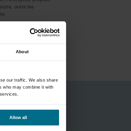
À USAGE
utre, outre les
ESURE
te.
ATEUR
BILE
ssibilité de fabriquer
About
bles. Grâce aux
auches, des pièces de
se our traffic. We also share
ers who may combine it with
 services.
f Schweiz
Allow all