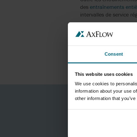
des
entraînements entiè
POMPER DU BITUME
AVEC DES POMPES À
intervalles de service ré
ENGRENAGES
CONSTRUCTIO
Avec la présence de fabr
Consent
des
pièces mécaniques d
technologies de fabricat
rechange, des systèmes 
This website uses cookies
We use cookies to personalis
information about your use of
other information that you’ve