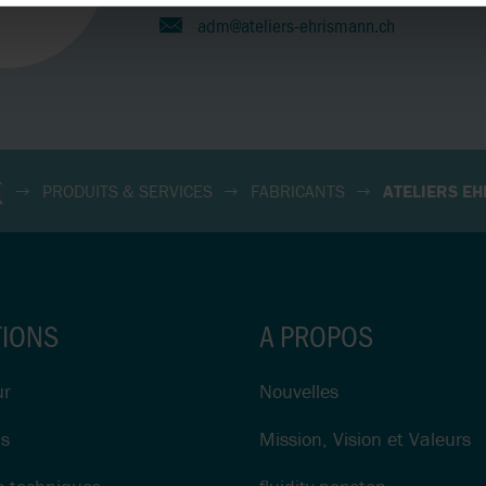
adm@ateliers-ehrismann.ch
PRODUITS & SERVICES
FABRICANTS
ATELIERS E
TIONS
A PROPOS
ur
Nouvelles
ns
Mission, Vision et Valeurs