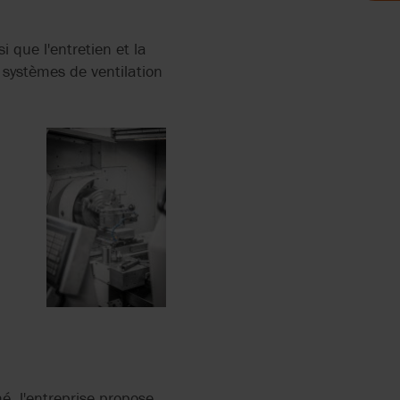
i que l'entretien et la
LAGE
s systèmes de ventilation
N DES
ERS
LAGE
NT DES
RRY-
ENTAIRES
BLE
SEMBLIES
é, l'entreprise propose