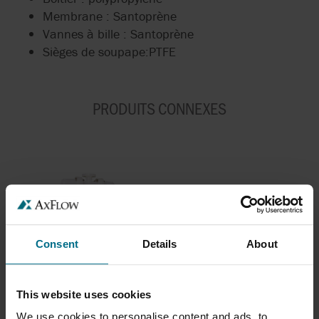
Membrane : Santoprène
Vannes à bille : Santoprène
Sièges de soupape:PTFE
PRODUITS CONNEXES
Consent
Details
About
This website uses cookies
POMPES PNEUMATIQUES À
MEMBRANES SANDPIPER S
We use cookies to personalise content and ads, to