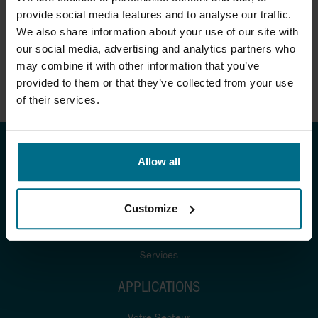
PLASTIQUE
provide social media features and to analyse our traffic.
We also share information about your use of our site with
Les pompes pneumatiques à
membranes de la série S
our social media, advertising and analytics partners who
conviennent au pompage de
may combine it with other information that you’ve
petits à grands débits ...
provided to them or that they’ve collected from your use
of their services.
Allow all
PRODUITS & SERVICES
Produits
Customize
Fabricants
Services
APPLICATIONS
Votre Secteur