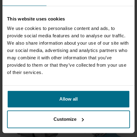
DE WAUKESHA PEUT ÉGALEMENT ÊTRE UTILISÉ
POUR LA RÉCUPÉRATION DES GRAISSES DANS LA
This website uses cookies
VIANDE ISSUE DE SÉPARATEURS
We use cookies to personalise content and ads, to
À l'aide d'un décanteur, on peut séparer la graisse de la viande
provide social media features and to analyse our traffic.
et réutiliser cette graisse à d'autres fins ou la vendre.
We also share information about your use of our site with
our social media, advertising and analytics partners who
may combine it with other information that you’ve
provided to them or that they’ve collected from your use
of their services.
PRODUITS CONNEXES
Allow all
Customize