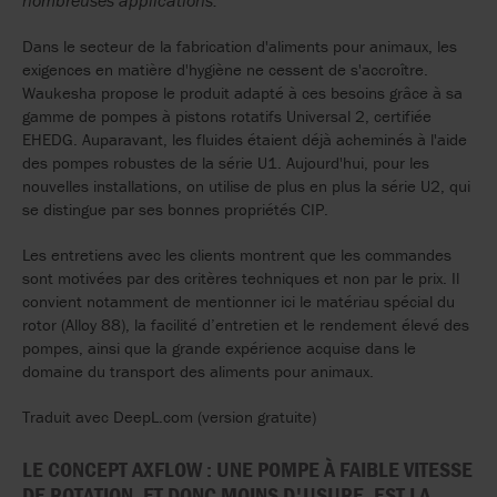
nombreuses applications.
Dans le secteur de la fabrication d'aliments pour animaux, les
exigences en matière d'hygiène ne cessent de s'accroître.
Waukesha propose le produit adapté à ces besoins grâce à sa
gamme de pompes à pistons rotatifs Universal 2, certifiée
EHEDG. Auparavant, les fluides étaient déjà acheminés à l'aide
des pompes robustes de la série U1. Aujourd'hui, pour les
nouvelles installations, on utilise de plus en plus la série U2, qui
se distingue par ses bonnes propriétés CIP.
Les entretiens avec les clients montrent que les commandes
sont motivées par des critères techniques et non par le prix. Il
convient notamment de mentionner ici le matériau spécial du
rotor (Alloy 88), la facilité d’entretien et le rendement élevé des
pompes, ainsi que la grande expérience acquise dans le
domaine du transport des aliments pour animaux.
Traduit avec DeepL.com (version gratuite)
LE CONCEPT AXFLOW : UNE POMPE À FAIBLE VITESSE
DE ROTATION, ET DONC MOINS D'USURE, EST LA