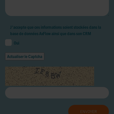
J'accepte que ces informations soient stockées dans la
base de données AxFlow ainsi que dans son CRM
Oui
Actualiser le Captcha