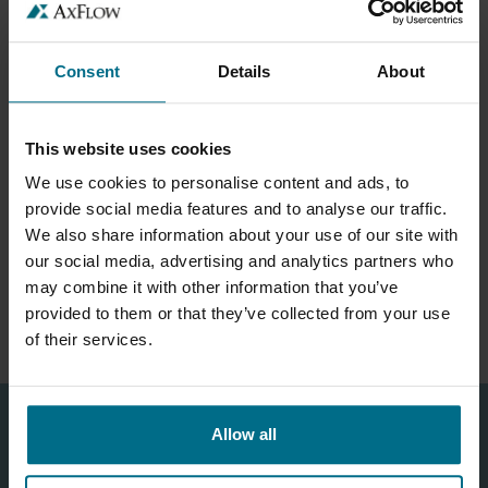
Consent
Details
About
This website uses cookies
WAUKESHA UNIVERSAL 2 POUR
We use cookies to personalise content and ads, to
LA PHARMA ET LA BIO-TECH
provide social media features and to analyse our traffic.
Conçu pour les procédés de
We also share information about your use of our site with
haute pureté dans les
our social media, advertising and analytics partners who
applications
may combine it with other information that you’ve
pharmaceutiques et
provided to them or that they’ve collected from your use
biotechnologiques
of their services.
Allow all
CONTACTEZ NOUS