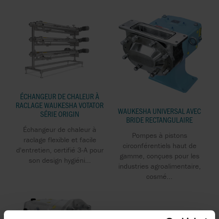
ÉCHANGEUR DE CHALEUR À
RACLAGE WAUKESHA VOTATOR
WAUKESHA UNIVERSAL AVEC
SÉRIE ORIGIN
BRIDE RECTANGULAIRE
Échangeur de chaleur à
Pompes à pistons
raclage flexible et facile
circonférentiels haut de
d'entretien, certifié 3-A pour
gamme, conçues pour les
son design hygiéni...
industries agroalimentaire,
cosmé...