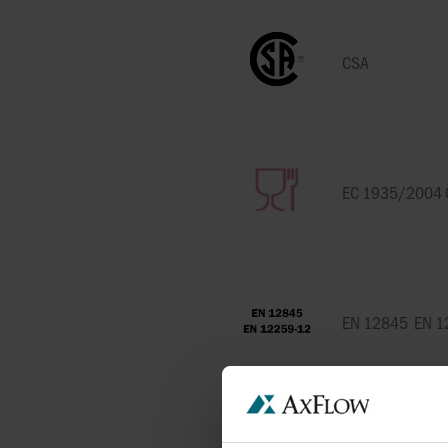
GORMAN-RUPP
INDUSTRIES
CSA
GRUNDFOS
HERMAG
EC 1935/2004
EN 12845 EN 1
FDA ČERPADLA, 