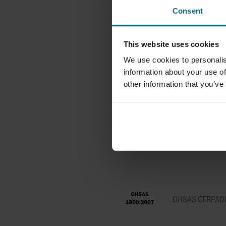
VÝMĚNÍKY, HOM
SEPARÁTORY
Consent
This website uses cookies
We use cookies to personalis
ISO 14001
information about your use of
other information that you’ve
ISO 5199 & ISO
OHSAS ČERPADL