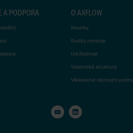
E A PODPORA
O AXFLOW
odvětví
Novinky
ací
fluidity.nonstop
podpora
Udržitelnost
Vlastnická struktura
Všeobecné obchodní podm