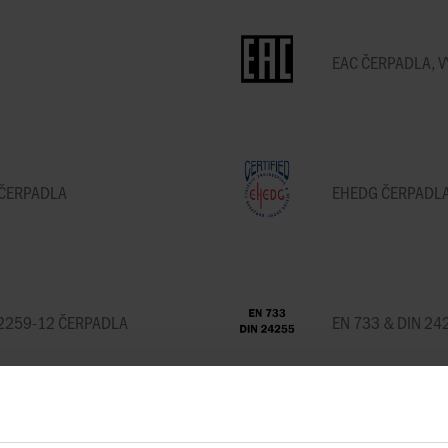
WEIR
EAC ČERPADLA, 
 ČERPADLA
EHEDG ČERPADLA,
2259-12 ČERPADLA
EN 733 & DIN 2
VENTILY, MIXÉRY A MÍCHADLA,