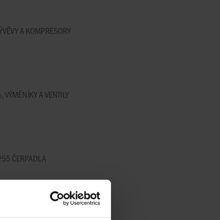
VÝVĚVY A KOMPRESORY
 VÝMĚNÍKY A VENTILY
4255 ČERPADLA