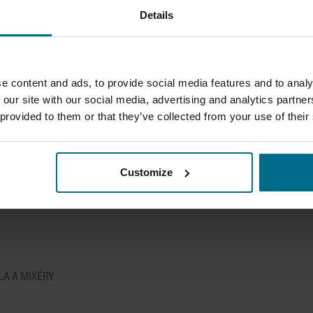
OGENIZÁTORY, ODSTŘEDIVÉ
GOST MIXÉRY A 
Details
e content and ads, to provide social media features and to analy
ISO 3834 SVAŘOV
 our site with our social media, advertising and analytics partn
 provided to them or that they’ve collected from your use of their
Customize
 2858
ISO 9001
A A MIXÉRY