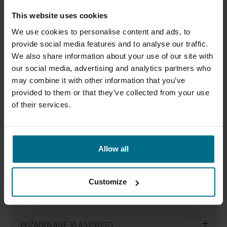
6 MODELOVÝCH ŘAD OD 1
This website uses cookies
We use cookies to personalise content and ads, to
VÝROBCŮ
provide social media features and to analyse our traffic.
We also share information about your use of our site with
our social media, advertising and analytics partners who
may combine it with other information that you’ve
SMAZAT FILTRY
provided to them or that they’ve collected from your use
of their services.
PRŮMYSLOVÁ ODVĚTVÍ
ČERPANÉ MÉDIUM
Allow all
KATEGORIE
Customize
SKUPINA PRODUKTŮ
POŽADOVANÉ VLASTNOSTI