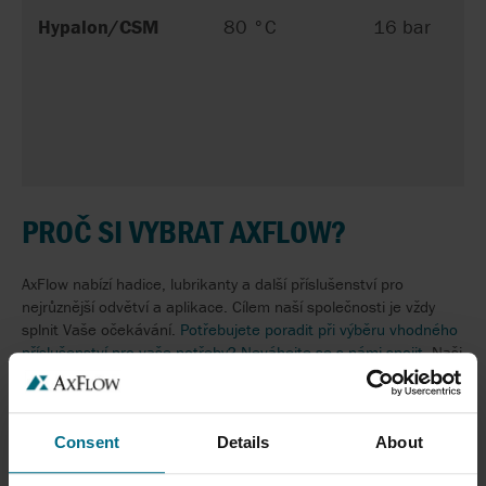
Hypalon/CSM
80 °C
16 bar
PROČ SI VYBRAT AXFLOW?
AxFlow nabízí hadice, lubrikanty a další příslušenství pro
nejrůznější odvětví a aplikace. Cílem naší společnosti je vždy
splnit Vaše očekávání.
Potřebujete poradit při výběru vhodného
příslušenství pro vaše potřeby? Neváhejte se s námi spojit.
Naši
odborníci a inženýři Vám poradí při řešení složitých problémů, od
výběru a specifikace až po instalaci zařízení a následnou
podporu.
Consent
Details
About