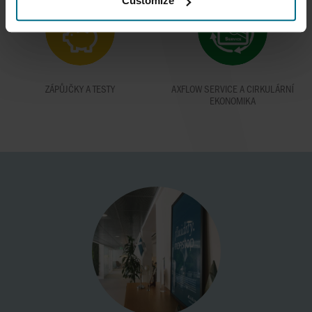
Customize
ZÁPŮJČKY A TESTY
AXFLOW SERVICE A CIRKULÁRNÍ
EKONOMIKA