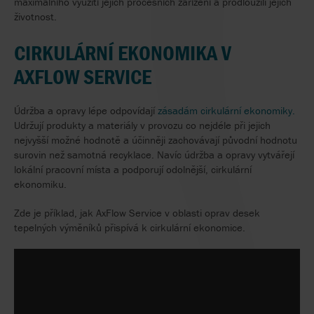
maximálního využití jejich procesních zařízení a prodloužili jejich
životnost.
CIRKULÁRNÍ EKONOMIKA V
AXFLOW SERVICE
Údržba a opravy lépe odpovídají
zásadám cirkulární ekonomiky.
Udržují produkty a materiály v provozu co nejdéle při jejich
nejvyšší možné hodnotě a účinněji zachovávají původní hodnotu
surovin než samotná recyklace. Navíc údržba a opravy vytvářejí
lokální pracovní místa a podporují odolnější, cirkulární
ekonomiku.
Zde je příklad, jak AxFlow Service v oblasti oprav desek
tepelných výměníků přispívá k cirkulární ekonomice.