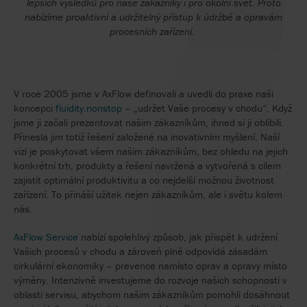
lepších výsledků
pro
naše
zákazníky
i
pro
okolní
svět
. Proto
nabízíme
proaktivní
a
udržitelný
přístup
k
údržbě
a
opravám
procesních
zařízení
.
V roce 2005 jsme v AxFlow definovali a uvedli do praxe naši
koncepci
fluidity.nonstop
– „udržet Vaše procesy v chodu“. Když
jsme ji začali prezentovat našim zákazníkům, ihned si ji oblíbili.
Přinesla jim totiž řešení založené na inovativním myšlení. Naší
vizí je poskytovat všem našim zákazníkům, bez ohledu na jejich
konkrétní trh, produkty a řešení navržená a vytvořená s cílem
zajistit optimální produktivitu a co nejdelší možnou životnost
zařízení. To přináší užitek nejen zákazníkům, ale i světu kolem
nás.
AxFlow Service
nabízí spolehlivý způsob, jak přispět k udržení
Vašich procesů v chodu a zároveň plně odpovídá zásadám
cirkulární ekonomiky – prevence namísto oprav a opravy místo
výměny. Intenzivně investujeme do rozvoje našich schopností v
oblasti servisu, abychom našim zákazníkům pomohli dosáhnout