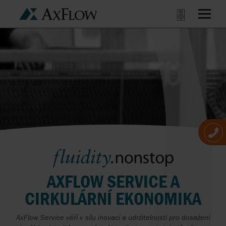
AXFLOW SERVICE A
CIRKULÁRNÍ EKONOMIKA
AxFlow Service
věří
v
sílu
inovací
a
udržitelnosti pro dosažení