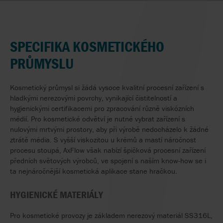
SPECIFIKA KOSMETICKÉHO
PRŮMYSLU
Kosmetický průmysl si žádá vysoce kvalitní procesní zařízení s
hladkými nerezovými povrchy, vynikající čistitelností a
hygienickými certifikacemi pro zpracování různě viskózních
médií. Pro kosmetické odvětví je nutné vybrat zařízení s
nulovými mrtvými prostory, aby při výrobě nedocházelo k žádné
ztrátě média. S vyšší viskozitou u krémů a mastí náročnost
procesu stoupá, AxFlow však nabízí špičková procesní zařízení
předních světových výrobců, ve spojení s naším know-how se i
ta nejnáročnější kosmetická aplikace stane hračkou.
HYGIENICKÉ MATERIÁLY
Pro kosmetické provozy je základem nerezový materiál SS316L,