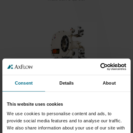
ABAQUE HD25, HD32, HD40, HDX40
Consent
Details
About
HYGIENIC
Hygienická heavy-duty hadicová čerpadla.
This website uses cookies
Max. průtok 9600 l/h
We use cookies to personalise content and ads, to
Max. tlak 16 bar
provide social media features and to analyse our traffic.
We also share information about your use of our site with