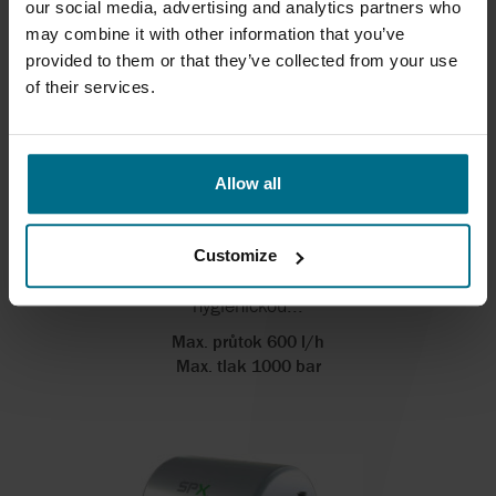
our social media, advertising and analytics partners who
may combine it with other information that you’ve
provided to them or that they’ve collected from your use
of their services.
Allow all
APV PILOT 4T
Customize
Univerzální vysokotlaký homogenizátor s
hygienickou...
Max. průtok 600 l/h
Max. tlak 1000 bar