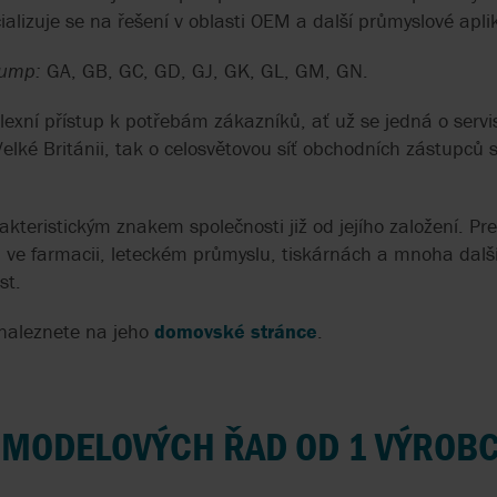
PODMÍNKY
DU
VISKÓZNÍ KAPALINY
CIRKULÁRNÍ E
PETROCHEMII
alizuje se na řešení v oblasti OEM a další průmyslové apli
MUNSCH
EC 1935/2004
SANDPIPER
ISO 3834
A
CHEMICKÁ ČERPADLA
MEMBRÁNOVÁ
pump:
GA, GB, GC, GD, GJ, GK, GL, GM, GN.
MUNSCH
ČERPADLA
MONO NOV
EHEDG
SEITAL | SPX F
ISO 5199 & ISO
xní přístup k potřebám zákazníků, ať už se jedná o servis
lké Británii, tak o celosvětovou síť obchodních zástupců s
OVATIO
EN 12845 PREN 12259-
SCHMIDT-BRET
ISO 9001
12
PAN WORLD
SOMA
OHSAS
akteristickým znakem společnosti již od jejího založení. P
EN 733 & DIN 24255
 ve farmacii, leteckém průmyslu, tiskárnách a mnoha dalš
PENTAX
SYSTEM CLEAN
st.
PLENTY | SPX FLOW
VIKING
 naleznete na jeho
domovské stránce
.
POMPETRAVAINI
WANNER
POMTAVA
WAUKESHA CHE
 MODELOVÝCH ŘAD OD 1 VÝROB
BURRELL | SPX
PULSAFEEDER