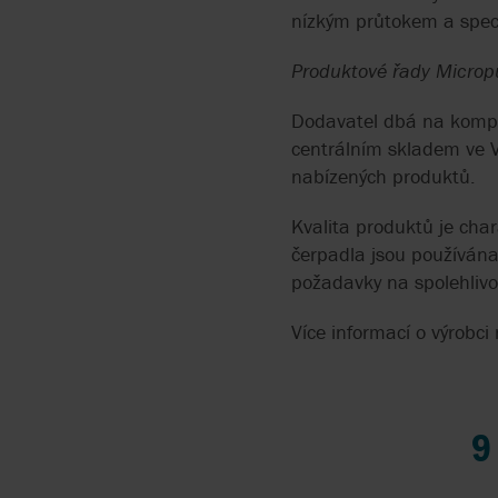
ČERPADLA NA ČOKOLÁ
nízkým průtokem a speci
APV | SPX FLOW
API 675
ČERPADLA NA CHLADIV
Produktové řady Micro
ASCO FILTRI
API 676
Dodavatel dbá na komple
centrálním skladem ve Ve
BLUE-WHITE
API 685
nabízených produktů.
BRAN+LUEBBE | SPX
ATEX
Kvalita produktů je char
FLOW
čerpadla jsou používána
požadavky na spolehlivo
BUNGARTZ
Více informací o výrobci
EURO HEAT
FINISH THOMPSON
9
FMC