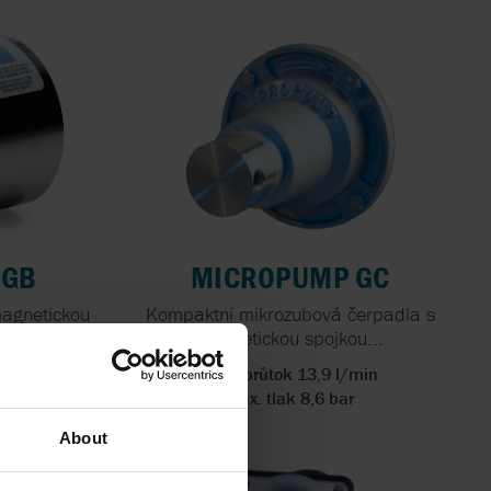
 GB
MICROPUMP GC
agnetickou
Kompaktní mikrozubová čerpadla s
magnetickou spojkou...
min
Max. průtok 13,9 l/min
r
Max. tlak 8,6 bar
About