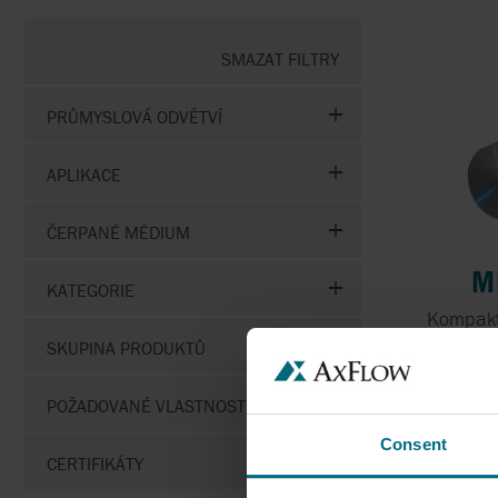
GORMAN-RUPP
INDUSTRIES
SMAZAT FILTRY
GRUNDFOS
PRŮMYSLOVÁ ODVĚTVÍ
HERMAG
APLIKACE
ČERPANÉ MÉDIUM
M
KATEGORIE
Kompakt
ma
SKUPINA PRODUKTŮ
M
POŽADOVANÉ VLASTNOSTI
Consent
CERTIFIKÁTY