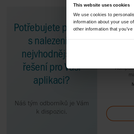
This website uses cookies
We use cookies to personalis
Potřebujete pomoc
information about your use of
other information that you’ve
s nalezením
nejvhodnějšího
M
řešení pro Vaši
Kompakt
ma
aplikaci?
M
Náš tým odborníků je Vám
k dispozici.