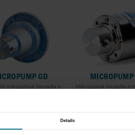
WEIR
ICROPUMP GD
MICROPUMP
ní mikrozubová čerpadla s
Mikrozubová čerpadla s m
gnetickou spojkou...
spojkou pro...
ax. průtok 13,9 l/min
Max. průtok 6,4 l/
Max. tlak 6,9 bar
Max. tlak 8,6 ba
Details