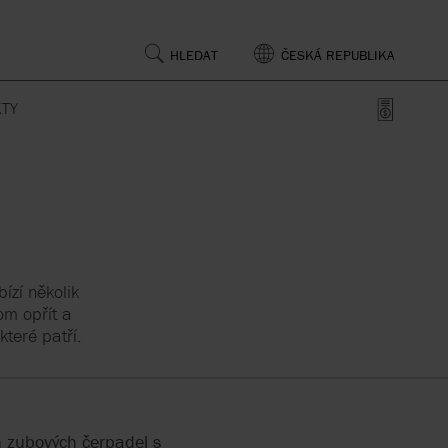
HLEDAT
ČESKÁ REPUBLIKA
TY
 POLICY
LY
CKÝ
RY
Ý PRŮMYSL
TERNÍHO
Y
ízí několik
om opřít a
ADLA
DIE
SYSTÉMOVÉ ČLÁNKY
TECHNIC
teré patří.
TY
DLA
E A
h zubových čerpadel s