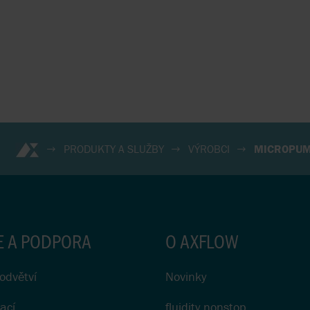
PRODUKTY A SLUŽBY
VÝROBCI
MICROPU
E A PODPORA
O AXFLOW
odvětví
Novinky
ací
fluidity.nonstop