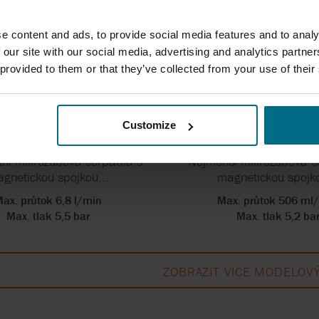
e content and ads, to provide social media features and to analy
 our site with our social media, advertising and analytics partn
 provided to them or that they’ve collected from your use of their
Customize
ICROPUMP GJ
MICROPUMP
ní mikrozubová čerpadla s
Nejmenší mikrozubová č
gnetickou spojkou...
magnetickou spojko
ax. průtok 6,8 l/min
Max. průtok 506 ml
Max. tlak 5,5 bar
Max. tlak 5,2 ba
ZOBRAZIT VÍCE MODELOV