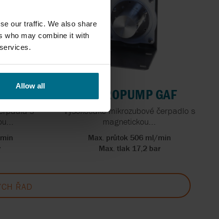
se our traffic. We also share
ers who may combine it with
 services.
Allow all
 GA
MICROPUMP GAF
erpadla s
Vysokotlaké mikrozubové čerpadlo s
u...
magnetickou...
/min
Max. průtok 506 ml/min
r
Max. tlak 17,2 bar
ÝCH ŘAD