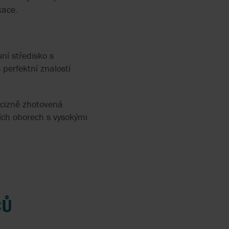
KONOMIKA
kace.
LOW
 2858
ní středisko s
 perfektní znalostí
TEN
recizně zhotovená
ích oborech s vysokými
ERS
RRY-
CŮ
 FLOW